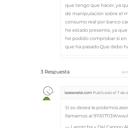
que tengo que hacer, ya q
de manipulación sobre el 
consumo real por banco cad
he estado presente, ya que
he podido comprobar si en 
que ha pasado.Que debo ha
3
Respuesta
Lo 
iasesorate.com
Publicado el 7 de 
Sí so desea le.podemos.ases
llamarnos al 911517113Www
— Larrotcha y Del Campo 