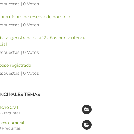
espuestas
|
0 Votos
antamiento de reserva de dominio
espuestas
|
0 Votos
 base geristrada casi 12 años por sentencia
cial
espuestas
|
0 Votos
 base registrada
espuestas
|
0 Votos
INCIPALES TEMAS
cho Civil
 Preguntas
echo Laboral
0 Preguntas