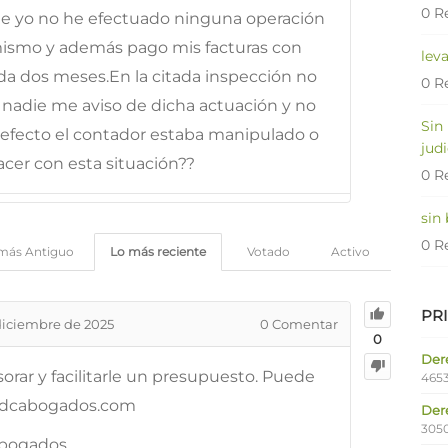
0 R
ue yo no he efectuado ninguna operación
mismo y además pago mis facturas con
lev
a dos meses.En la citada inspección no
0 R
 nadie me aviso de dicha actuación y no
Sin
efecto el contador estaba manipulado o
judi
cer con esta situación??
0 R
sin
0 R
más Antiguo
Lo más reciente
Votado
Activo
PR
diciembre de 2025
0
Comentar
0
Dere
orar y facilitarle un presupuesto. Puede
4653
.ldcabogados.com
Der
305
Abogados