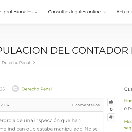
 profesionales
Consultas legales online
Actuali
PULACION DEL CONTADOR 
Derecho Penal
025
Derecho Penal
ÚL
Hue
 2014
0
comentarios
0 R
0
berdrola de una inspección que han
Mes
seg
 me indican que estaba manipulado. No se