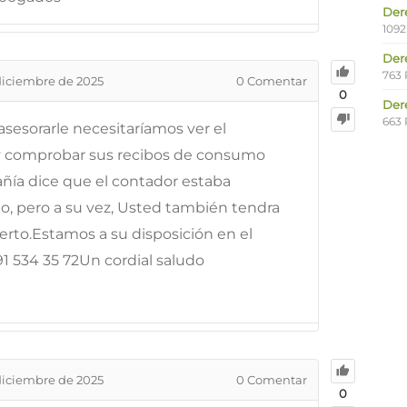
Der
1092
Der
763 
diciembre de 2025
0
Comentar
0
Der
663 
sesorarle necesitaríamos ver el
 y comprobar sus recibos de consumo
pañía dice que el contador estaba
o, pero a su vez, Usted también tendra
erto.Estamos a su disposición en el
91 534 35 72Un cordial saludo
diciembre de 2025
0
Comentar
0