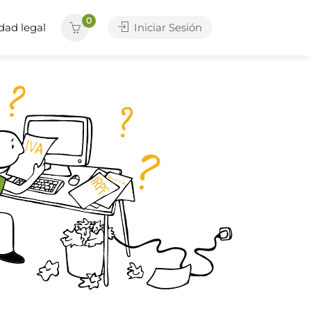
0
dad legal
Iniciar Sesión