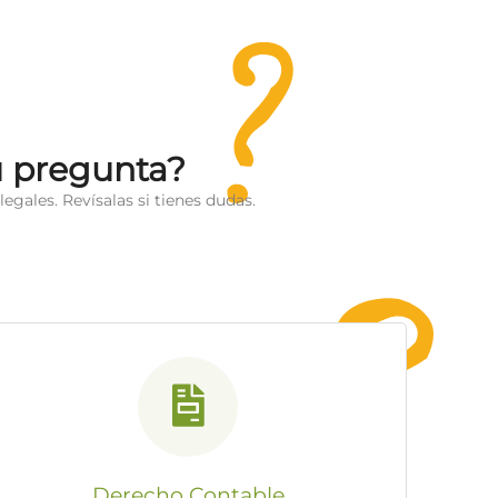
u pregunta?
egales. Revísalas si tienes dudas.
Derecho Contable