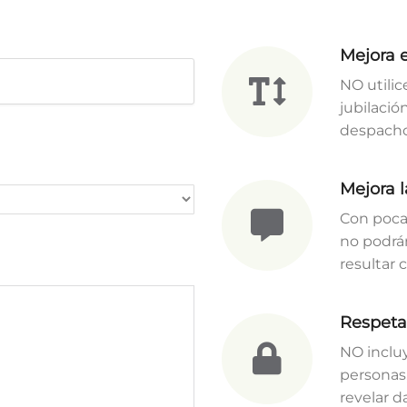
Mejora el
NO utili
jubilació
despacho
Mejora l
Con poca
no podrá
resultar 
Respeta 
NO incluy
personas
revelar d