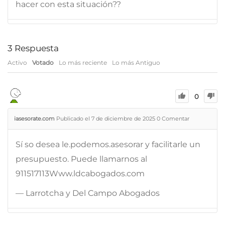
hacer con esta situación??
3
Respuesta
Activo
Votado
Lo más reciente
Lo más Antiguo
0
iasesorate.com
Publicado el 7 de diciembre de 2025
0
Comentar
Sí so desea le.podemos.asesorar y facilitarle un
presupuesto. Puede llamarnos al
911517113Www.ldcabogados.com
— Larrotcha y Del Campo Abogados