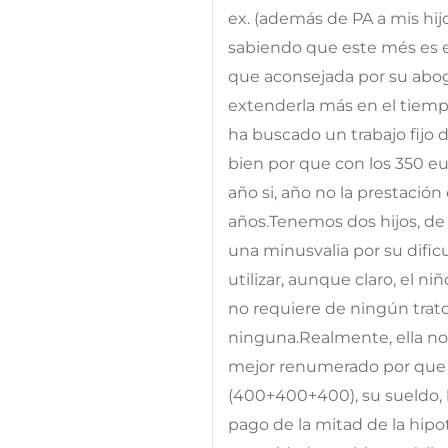
ex. (además de PA a mis hi
sabiendo que este més es e
que aconsejada por su ab
extenderla más en el tiempo
ha buscado un trabajo fijo
bien por que con los 350 e
año si, año no la prestació
años.Tenemos dos hijos, de 
una minusvalia por su dificu
utilizar, aunque claro, el ni
no requiere de ningún trat
ninguna.Realmente, ella no
mejor renumerado por que c
(400+400+400), su sueldo, l
pago de la mitad de la hipo