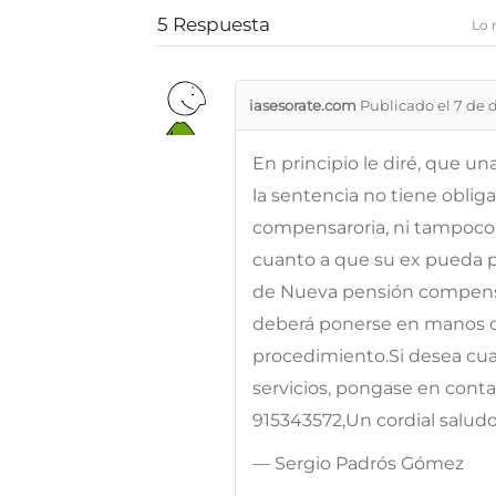
5
Respuesta
Lo 
iasesorate.com
Publicado el 7 de 
En principio le diré, que u
la sentencia no tiene oblig
compensaroria, ni tampoco 
cuanto a que su ex pueda 
de Nueva pensión compensa
deberá ponerse en manos de
procedimiento.Si desea cua
servicios, pongase en conta
915343572,Un cordial salud
— Sergio Padrós Gómez