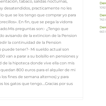
entación, tabaco, salidas nocturnas,
Der
1092
muy desatendidos, practicamente no les
 lo que se los tengo que comprar yo para
Der
763 
cillos». En fin, que se pega la vidorra
Der
stado.Mis preguntas son:- ¿Tengo que
663 
ado avisando de la extincion de la Pension
ir la continuidad de la Pension
 puede tener?- Mi sueldo actual son
00 van a parar a su bolsillo en pensiones y
d de la hipoteca donde vive ella con mis
 quedan 800 euros para el alquiler de mi
 los fines de semana alternos) y para
 los gatos que tengo….Gracias por sus