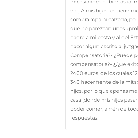
necesidades cubiertas (alim
etc).A mis hijos los tiene 
compra ropa ni calzado, por
que no parezcan unos «probre
padre a mi costa y al del E
hacer algun escrito al juzg
Compensatoria?- ¿Puede ped
compensatoria?- ¿Que exito
2400 euros, de los cuales 12
340 hacer frente de la mita
hijos, por lo que apenas me
casa (donde mis hijos pasan
poder comer, amén de todos
respuestas.