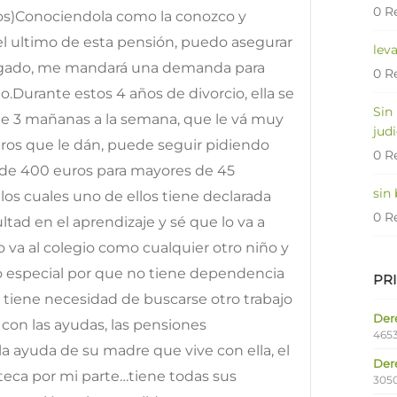
0 R
jos)Conociendola como la conozco y
l ultimo de esta pensión, puedo asegurar
lev
ogado, me mandará una demanda para
0 R
.Durante estos 4 años de divorcio, ella se
Sin
 de 3 mañanas a la semana, que le vá muy
judi
uros que le dán, puede seguir pidiendo
0 R
n de 400 euros para mayores de 45
sin
los cuales uno de ellos tiene declarada
0 R
ltad en el aprendizaje y sé que lo va a
ño va al colegio como cualquier otro niño y
o especial por que no tiene dependencia
PR
 tiene necesidad de buscarse otro trabajo
Dere
on las ayudas, las pensiones
4653
a ayuda de su madre que vive con ella, el
Der
teca por mi parte…tiene todas sus
305