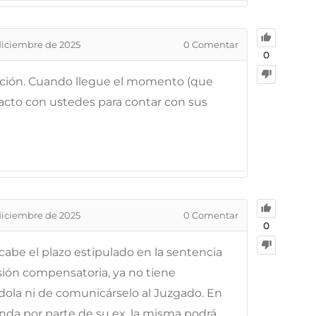
diciembre de 2025
0
Comentar
0
ración. Cuando llegue el momento (que
acto con ustedes para contar con sus
diciembre de 2025
0
Comentar
0
abe el plazo estipulado en la sentencia
sión compensatoria, ya no tiene
dola ni de comunicárselo al Juzgado. En
da por parte de su ex, la misma podrá