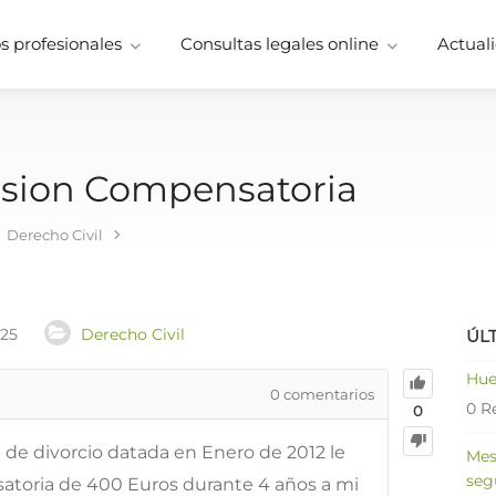
 profesionales
Consultas legales online
Actuali
nsion Compensatoria
Derecho Civil
025
Derecho Civil
ÚL
Hue
0
comentarios
0 R
0
 de divorcio datada en Enero de 2012 le
Mes
seg
toria de 400 Euros durante 4 años a mi