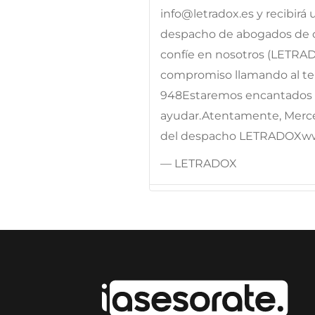
info@letradox.es y recibirá
despacho de abogados de c
confíe en nosotros (LETRA
compromiso llamando al telé
948Estaremos encantados d
ayudar.Atentamente, Merc
del despacho LETRADOXw
— LETRADOX