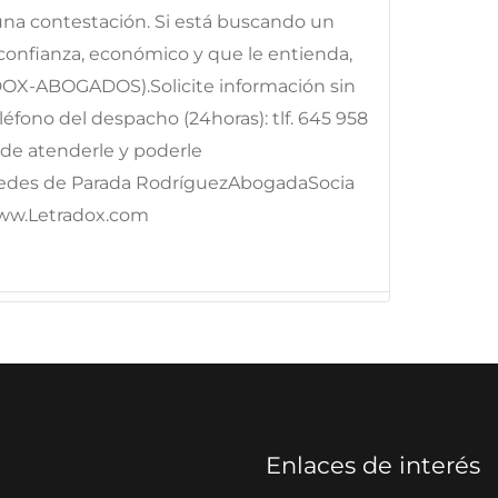
 una contestación. Si está buscando un
onfianza, económico y que le entienda,
DOX-ABOGADOS).Solicite información sin
fono del despacho (24horas): tlf. 645 958
e atenderle y poderle
edes de Parada RodríguezAbogadaSocia
ww.Letradox.com
Enlaces de interés