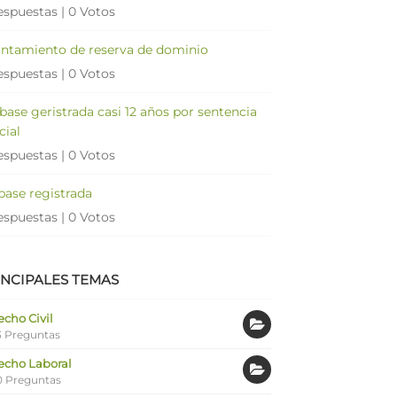
espuestas
|
0 Votos
antamiento de reserva de dominio
espuestas
|
0 Votos
 base geristrada casi 12 años por sentencia
cial
espuestas
|
0 Votos
 base registrada
espuestas
|
0 Votos
INCIPALES TEMAS
cho Civil
 Preguntas
echo Laboral
0 Preguntas