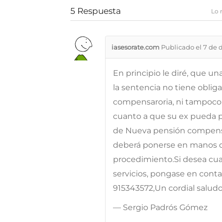
5
Respuesta
Lo 
iasesorate.com
Publicado el 7 de 
En principio le diré, que u
la sentencia no tiene oblig
compensaroria, ni tampoco 
cuanto a que su ex pueda 
de Nueva pensión compensa
deberá ponerse en manos de
procedimiento.Si desea cua
servicios, pongase en conta
915343572,Un cordial salud
— Sergio Padrós Gómez