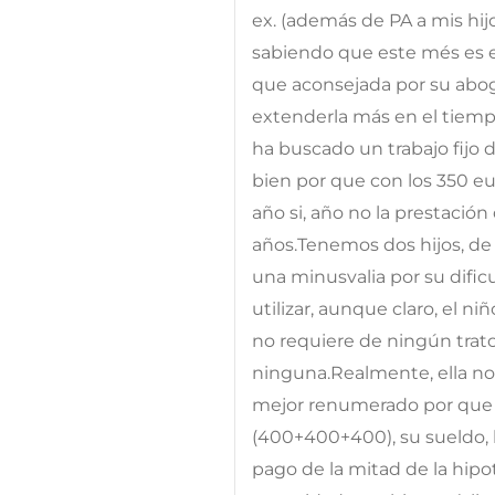
ex. (además de PA a mis hi
sabiendo que este més es e
que aconsejada por su ab
extenderla más en el tiempo
ha buscado un trabajo fijo
bien por que con los 350 e
año si, año no la prestació
años.Tenemos dos hijos, de 
una minusvalia por su dificu
utilizar, aunque claro, el ni
no requiere de ningún trat
ninguna.Realmente, ella no
mejor renumerado por que c
(400+400+400), su sueldo, l
pago de la mitad de la hipo