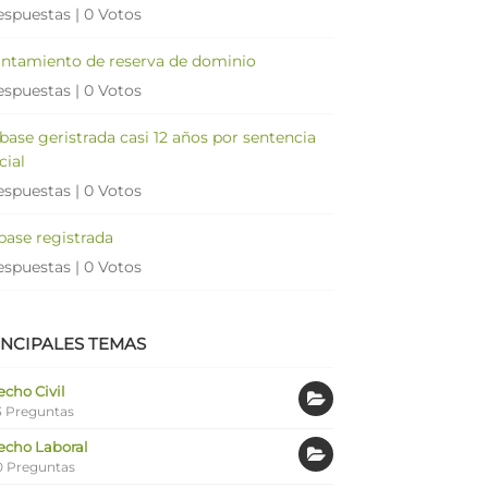
espuestas
|
0 Votos
antamiento de reserva de dominio
espuestas
|
0 Votos
 base geristrada casi 12 años por sentencia
cial
espuestas
|
0 Votos
 base registrada
espuestas
|
0 Votos
INCIPALES TEMAS
cho Civil
 Preguntas
echo Laboral
0 Preguntas