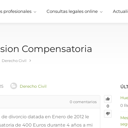
 profesionales
Consultas legales online
Actuali
nsion Compensatoria
Derecho Civil
25
Derecho Civil
ÚL
Hue
0
comentarios
0 R
0
 de divorcio datada en Enero de 2012 le
Mes
seg
toria de 400 Euros durante 4 años a mi