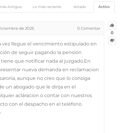
más Antiguo
Lo más reciente
Votado
Activo
diciembre de 2025
0
Comentar
0
na vez llegue el vencimiento estipulado en
ación de seguir pagando la pensión
tiene que notificar nada al juzgado.En
presentar nueva demanda en reclamacion
roria, aunque no creo que lo consiga
 un abogado que le dirija en el
lquier acláracion o contar con nuestros
cto con el despacho en el teléfono
o