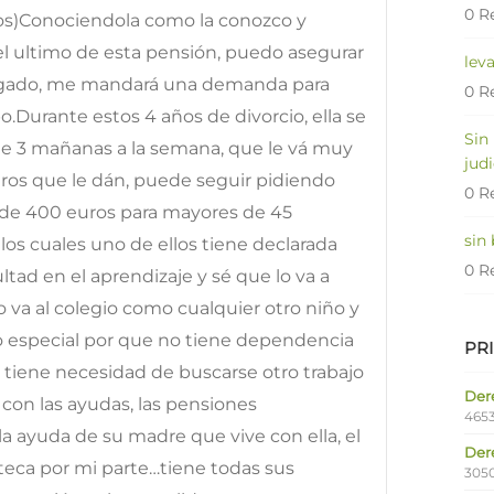
0 R
jos)Conociendola como la conozco y
l ultimo de esta pensión, puedo asegurar
lev
ogado, me mandará una demanda para
0 R
.Durante estos 4 años de divorcio, ella se
Sin
 de 3 mañanas a la semana, que le vá muy
judi
uros que le dán, puede seguir pidiendo
0 R
n de 400 euros para mayores de 45
sin
los cuales uno de ellos tiene declarada
0 R
ltad en el aprendizaje y sé que lo va a
ño va al colegio como cualquier otro niño y
o especial por que no tiene dependencia
PR
 tiene necesidad de buscarse otro trabajo
Dere
on las ayudas, las pensiones
4653
a ayuda de su madre que vive con ella, el
Der
teca por mi parte…tiene todas sus
305