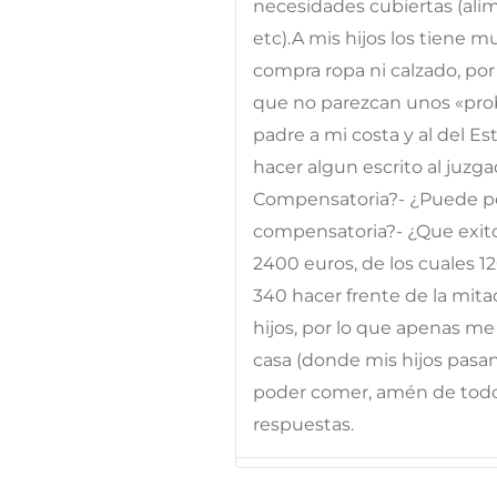
necesidades cubiertas (alim
etc).A mis hijos los tiene 
compra ropa ni calzado, por
que no parezcan unos «probre
padre a mi costa y al del E
hacer algun escrito al juzg
Compensatoria?- ¿Puede ped
compensatoria?- ¿Que exito
2400 euros, de los cuales 12
340 hacer frente de la mita
hijos, por lo que apenas me
casa (donde mis hijos pasan
poder comer, amén de todos
respuestas.