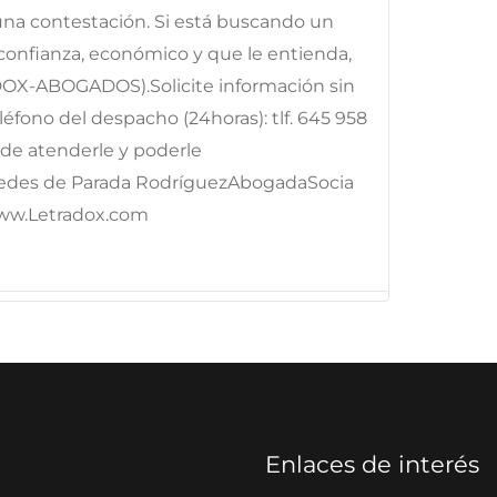
 una contestación. Si está buscando un
onfianza, económico y que le entienda,
DOX-ABOGADOS).Solicite información sin
fono del despacho (24horas): tlf. 645 958
e atenderle y poderle
edes de Parada RodríguezAbogadaSocia
ww.Letradox.com
Enlaces de interés