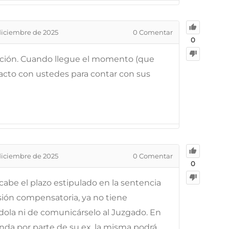
diciembre de 2025
0
Comentar
0
ración. Cuando llegue el momento (que
acto con ustedes para contar con sus
diciembre de 2025
0
Comentar
0
abe el plazo estipulado en la sentencia
sión compensatoria, ya no tiene
dola ni de comunicárselo al Juzgado. En
da por parte de su ex, la misma podrá