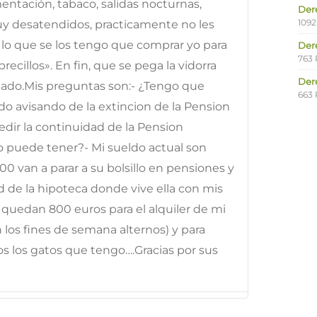
entación, tabaco, salidas nocturnas,
Der
1092
muy desatendidos, practicamente no les
 lo que se los tengo que comprar yo para
Der
763 
cillos». En fin, que se pega la vidorra
Der
stado.Mis preguntas son:- ¿Tengo que
663 
ado avisando de la extincion de la Pension
ir la continuidad de la Pension
 puede tener?- Mi sueldo actual son
00 van a parar a su bolsillo en pensiones y
d de la hipoteca donde vive ella con mis
 quedan 800 euros para el alquiler de mi
 los fines de semana alternos) y para
 los gatos que tengo….Gracias por sus