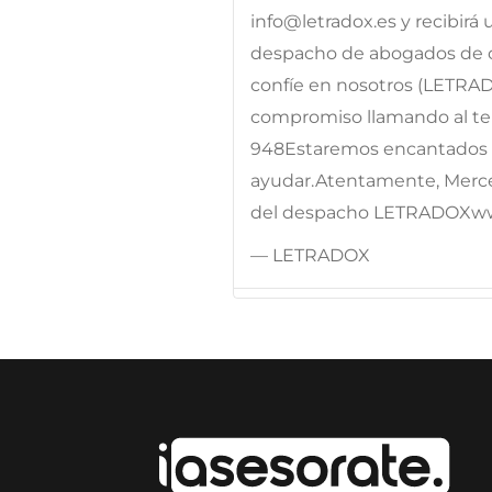
info@letradox.es y recibirá
despacho de abogados de c
confíe en nosotros (LETRA
compromiso llamando al telé
948Estaremos encantados d
ayudar.Atentamente, Merc
del despacho LETRADOXw
— LETRADOX