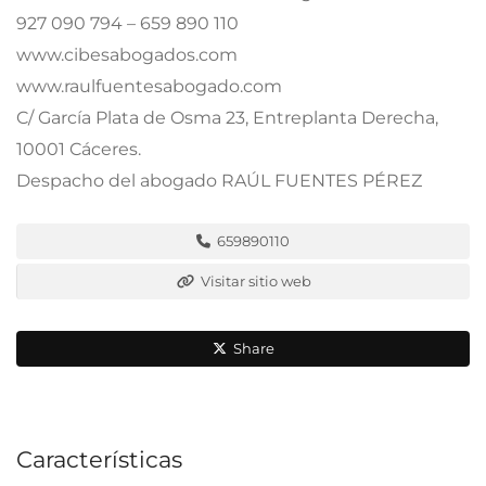
927 090 794 – 659 890 110
www.cibesabogados.com
www.raulfuentesabogado.com
C/ García Plata de Osma 23, Entreplanta Derecha,
10001 Cáceres.
Despacho del abogado RAÚL FUENTES PÉREZ
659890110
Visitar sitio web
Share
Características