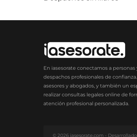
En iasesorate conectamos a personas
despachos profesionales de confianza
asesores y abogados, y también un e
realizar consultas legales online de fo
atención profesional personalizada.
© 2026 iasesorate.com - Desarrollad