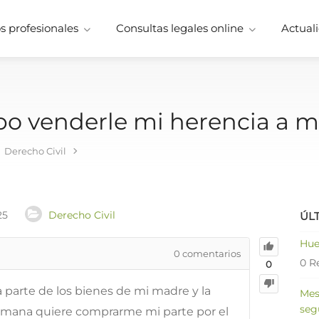
 profesionales
Consultas legales online
Actuali
bo venderle mi herencia a 
Derecho Civil
25
Derecho Civil
ÚL
Hue
0
comentarios
0 R
0
a parte de los bienes de mi madre y la
Mes
seg
rmana quiere comprarme mi parte por el