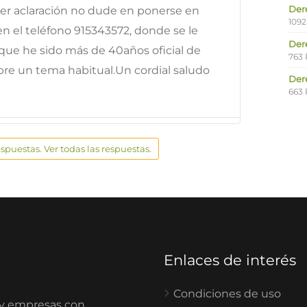
Der
ier aclaración no dude en ponerse en
1092
n el teléfono 915343572, donde se le
Der
que he sido más de 40años oficial de
763 
mpre un tema habitual.Un cordial saludo
Der
663 
espuestas. Ver todas las respuestas.
Enlaces de interés
Condiciones de uso
 y empresas con