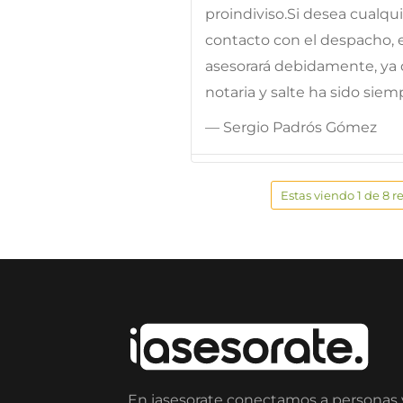
proindiviso.Si desea cualqu
contacto con el despacho, e
asesorará debidamente, ya 
notaria y salte ha sido sie
— Sergio Padrós Gómez
Estas viendo 1 de 8 r
En iasesorate conectamos a personas