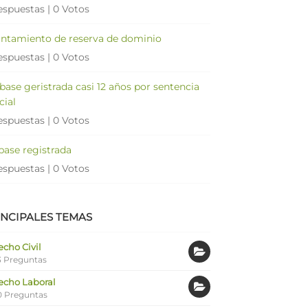
espuestas
|
0 Votos
antamiento de reserva de dominio
espuestas
|
0 Votos
 base geristrada casi 12 años por sentencia
cial
espuestas
|
0 Votos
 base registrada
espuestas
|
0 Votos
INCIPALES TEMAS
cho Civil
 Preguntas
echo Laboral
0 Preguntas