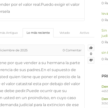
0 R
ender por el valor real.Puedo exigir el valor
ersela
lev
0 R
Sin
más Antiguo
Lo más reciente
Votado
Activo
judi
0 R
diciembre de 2025
0
Comentar
sin
0
0 R
ene por que vender a su hermana la parte
erencia de sus padres.En el supuesto de
PR
sted quien tiene que poner el precio de la
el valor catastral esta por debajo del valor
Dere
ue debe pedir.Puede ocurrir que su
4653
n usted en un proindiviso, en cuyo caso
Der
305
demanda judicial para la extincion de ese