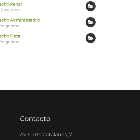
echo Penal
 Preguntas
echo Administrativo
Preguntas
echo Fiscal
Preguntas
Contacto
Av. Corts Catalanes, 7