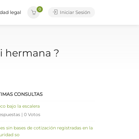
0
dad legal
Iniciar Sesión
mi hermana ?
TIMAS CONSULTAS
co bajo la escalera
espuestas
|
0 Votos
es sin bases de cotización registradas en la
uridad so