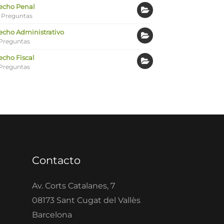
echo Penal
 Preguntas
echo Administrativo
Preguntas
echo Fiscal
Preguntas
Contacto
Av. Corts Catalanes, 7
08173 Sant Cugat del Vallès
Barcelona