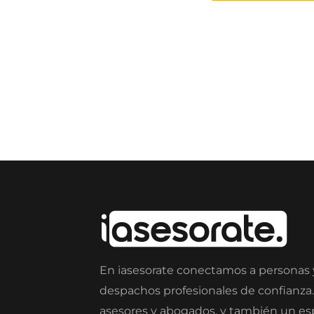
En iasesorate conectamos a personas
despachos profesionales de confianza
asesores y abogados, y también un e