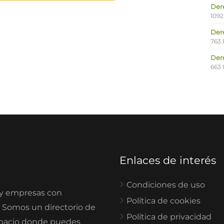
Der
1092
Der
763 
Der
663 
Enlaces de interés
Condiciones de uso
 y empresas con
Política de cookies
. Somos un directorio de
Política de privacidad
spacio donde puedes