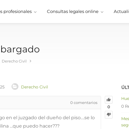
 profesionales
Consultas legales online
Actuali
embargado
Derecho Civil
025
Derecho Civil
ÚL
Hue
0
comentarios
0 R
0
o en el juzgado del dueño del piso….se lo
Mes
seg
quilina …que puedo hacer???