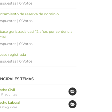
espuestas
|
0 Votos
antamiento de reserva de dominio
espuestas
|
0 Votos
 base geristrada casi 12 años por sentencia
cial
espuestas
|
0 Votos
 base registrada
espuestas
|
0 Votos
INCIPALES TEMAS
cho Civil
 Preguntas
echo Laboral
0 Preguntas