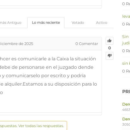
0 R
lev
más Antiguo
Lo más reciente
Votado
Activo
0 R
Sin
judi
diciembre de 2025
0
Comentar
0
0 R
cer es comunicarle a la Caixa la situación
sin
 debe de personarse en el juzgado dende
0 R
so y comunicarselo por escrito y podría
e alquiler.Estamos a su disposición para lo
PR
do
Dere
4653
Der
305
espuestas. Ver todas las respuestas.