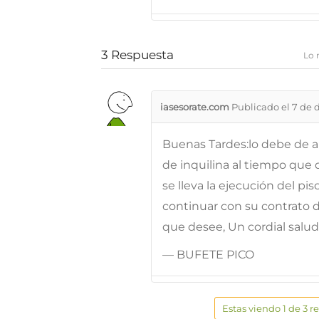
3
Respuesta
Lo 
iasesorate.com
Publicado el 7 de 
Buenas Tardes:lo debe de ah
de inquilina al tiempo que
se lleva la ejecución del pi
continuar con su contrato d
que desee, Un cordial salu
— BUFETE PICO
Estas viendo 1 de 3 r