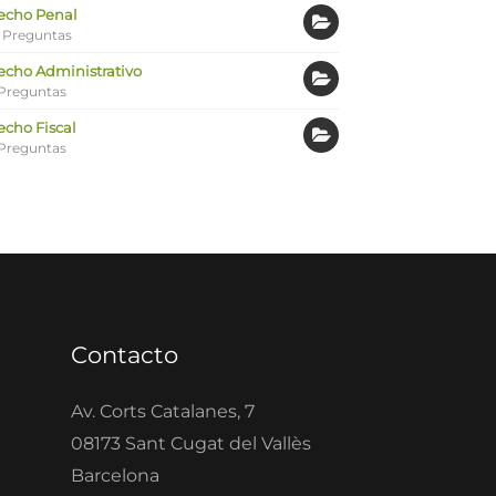
echo Penal
 Preguntas
echo Administrativo
Preguntas
echo Fiscal
Preguntas
Contacto
Av. Corts Catalanes, 7
08173 Sant Cugat del Vallès
Barcelona