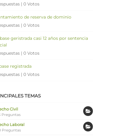
espuestas
|
0 Votos
antamiento de reserva de dominio
espuestas
|
0 Votos
 base geristrada casi 12 años por sentencia
cial
espuestas
|
0 Votos
 base registrada
espuestas
|
0 Votos
INCIPALES TEMAS
cho Civil
 Preguntas
echo Laboral
0 Preguntas