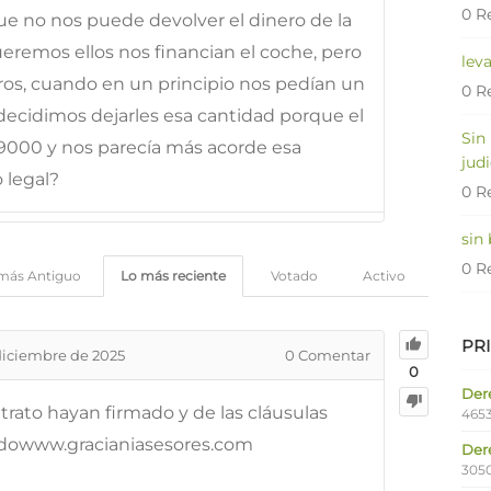
0 R
ue no nos puede devolver el dinero de la
ueremos ellos nos financian el coche, pero
lev
ros, cuando en un principio nos pedían un
0 R
ecidimos dejarles esa cantidad porque el
Sin
 9000 y nos parecía más acorde esa
judi
 legal?
0 R
sin
0 R
más Antiguo
Lo más reciente
Votado
Activo
PR
diciembre de 2025
0
Comentar
0
Dere
rato hayan firmado y de las cláusulas
4653
udowww.gracianiasesores.com
Der
305