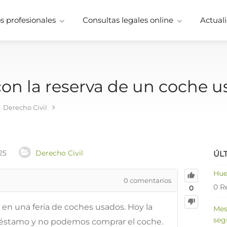
 profesionales
Consultas legales online
Actuali
con la reserva de un coche 
Derecho Civil
25
Derecho Civil
ÚL
Hue
0
comentarios
0 R
0
 en una feria de coches usados. Hoy la
Mes
seg
préstamo y no podemos comprar el coche.