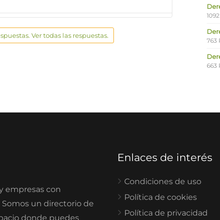
Der
1092
Der
espuestas. Ver todas las respuestas.
763 
Der
663 
Enlaces de interés
Condiciones de uso
 y empresas con
Política de cookies
. Somos un directorio de
Política de privacidad
spacio donde puedes