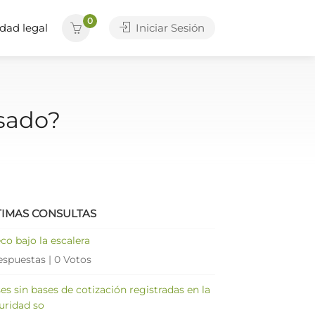
0
dad legal
Iniciar Sesión
usado?
TIMAS CONSULTAS
co bajo la escalera
espuestas
|
0 Votos
es sin bases de cotización registradas en la
uridad so