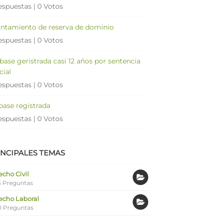
espuestas
|
0 Votos
antamiento de reserva de dominio
espuestas
|
0 Votos
 base geristrada casi 12 años por sentencia
cial
espuestas
|
0 Votos
 base registrada
espuestas
|
0 Votos
INCIPALES TEMAS
cho Civil
 Preguntas
echo Laboral
0 Preguntas