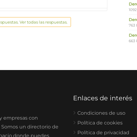
Der
1092
Der
espuestas. Ver todas las respuestas.
763 
Der
663 
Enlaces de interés
Condiciones de uso
 y empresas con
Política de cookies
. Somos un directorio de
Política de privacidad
spacio donde puedes