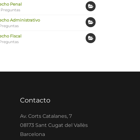
echo Penal
 Preguntas
echo Administrativo
Preguntas
echo Fiscal
Preguntas
Contacto
Av. Corts Catalanes, 7
08173 Sant Cugat del Vallès
Barcelona