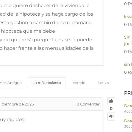
0 R
 me quiero deshacer de la vivienda le
dad de la hipoteca y se haga cargo de los
lev
esta gestión a cambio de no reclamarle
0 R
a hipoteca que me debe
Sin
 no quiere.Mi pregunta es: se le puede
judi
no hacer frente a las mensualidades de la
0 R
sin
0 R
más Antiguo
Lo más reciente
Votado
Activo
PR
diciembre de 2025
0
Comentar
Dere
0
4653
uy rápidos
Der
305