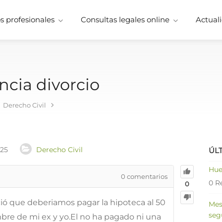
 profesionales
Consultas legales online
Actuali
ncia divorcio
Derecho Civil
025
Derecho Civil
ÚL
Hue
0
comentarios
0 R
0
ió que deberiamos pagar la hipoteca al 50
Mes
seg
bre de mi ex y yo.El no ha pagado ni una