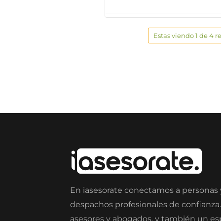
Estas viendo 1 de 4 r
En iasesorate conectamos a personas
despachos profesionales de confianza
asesores y abogados, y también un e