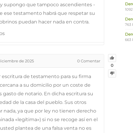
Der
jos y supongo que tampoco ascendientes -
1092
hace ese testamento habrá que respetar su
Der
sobrinos puedan hacer nada en contra.
763 
os
Der
663 
diciembre de 2025
0
Comentar
0
 escritura de testamento para su firma
 cercana a su domicilio por un coste de
s gasto de notario. En dicha escritura su
piedad de la casa del pueblo. Sus otros
r nada, ya que por ley no tienen derecho
nada «legítima») si no se recoge así en el
usted plantea de una falsa venta no es