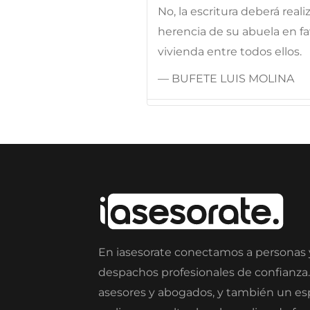
No, la escritura deberá real
herencia de su abuela en fav
vivienda entre todos ellos.
— BUFETE LUIS MOLINA
En iasesorate conectamos a personas
despachos profesionales de confianza
asesores y abogados, y también un e