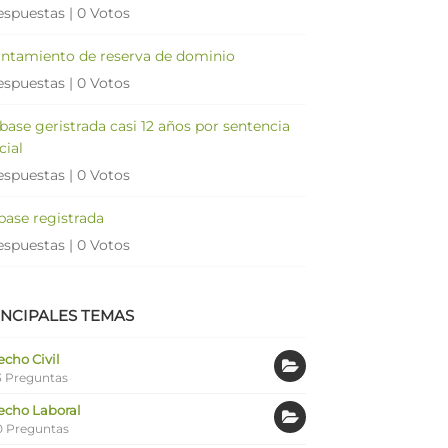
espuestas
|
0 Votos
antamiento de reserva de dominio
espuestas
|
0 Votos
 base geristrada casi 12 años por sentencia
cial
espuestas
|
0 Votos
 base registrada
espuestas
|
0 Votos
INCIPALES TEMAS
cho Civil
 Preguntas
echo Laboral
0 Preguntas