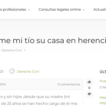
 profesionales
Consultas legales online
Actuali
e mi tío su casa en herenc
Derecho Civil
025
Derecho Civil
ÚL
Hue
2014
0
comentarios
0 R
0
ro y sin hijos ,desde que su madre (mi
Mes
seg
s de 25 años se han hecho cargo de él mis