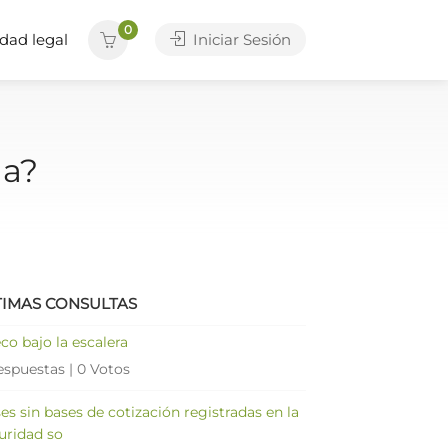
0
dad legal
Iniciar Sesión
ia?
TIMAS CONSULTAS
co bajo la escalera
espuestas
|
0 Votos
es sin bases de cotización registradas en la
uridad so