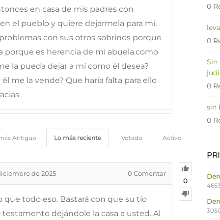
0 R
ntonces en casa de mis padres con
 en el pueblo y quiere dejarmela para mí,
lev
problemas con sus otros sobrinos porque
0 R
la porque es herencia de mi abuela.como
Sin
e la pueda dejar a mí como él desea?
judi
l me la vende? Que haría falta para ello
0 R
acias .
sin
0 R
más Antiguo
Lo más reciente
Votado
Activo
PR
diciembre de 2025
0
Comentar
Dere
0
4653
 que todo eso. Bastará con que su tío
Der
305
 testamento dejándole la casa a usted. Al