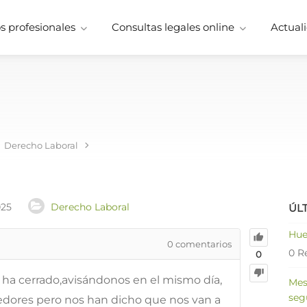
 profesionales
Consultas legales online
Actuali
Derecho Laboral
025
Derecho Laboral
ÚL
Hue
0
comentarios
0 R
0
 ha cerrado,avisándonos en el mismo día,
Mes
seg
edores pero nos han dicho que nos van a