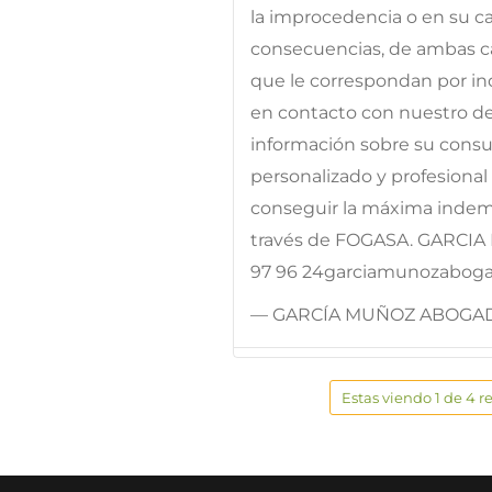
la improcedencia o en su ca
consecuencias, de ambas cal
que le correspondan por in
en contacto con nuestro d
información sobre su consu
personalizado y profesional 
conseguir la máxima indemn
través de FOGASA. GARCIA 
97 96 24garciamunozabog
— GARCÍA MUÑOZ ABOGA
Estas viendo 1 de 4 r