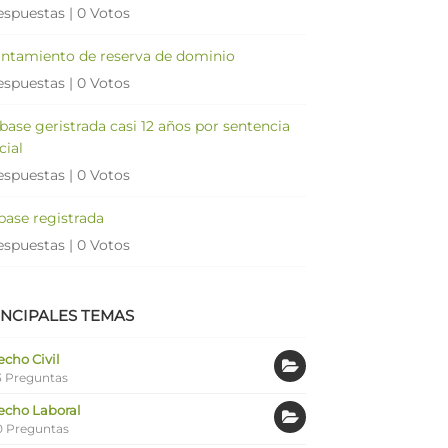
espuestas
|
0 Votos
antamiento de reserva de dominio
espuestas
|
0 Votos
 base geristrada casi 12 años por sentencia
cial
espuestas
|
0 Votos
 base registrada
espuestas
|
0 Votos
INCIPALES TEMAS
cho Civil
 Preguntas
echo Laboral
0 Preguntas