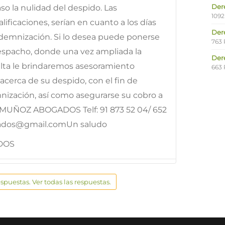
Der
so la nulidad del despido. Las
1092
ificaciones, serían en cuanto a los días
Der
demnización. Si lo desea puede ponerse
763 
espacho, donde una vez ampliada la
Der
lta le brindaremos asesoramiento
663 
acerca de su despido, con el fin de
ización, así como asegurarse su cobro a
MUÑOZ ABOGADOS Telf: 91 873 52 04/ 652
ados@gmail.comUn saludo
DOS
espuestas. Ver todas las respuestas.