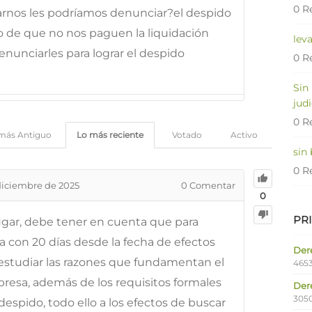
0 R
arnos les podríamos denunciar?el despido
 de que no nos paguen la liquidación
lev
nunciarles para lograr el despido
0 R
Sin
judi
0 R
más Antiguo
Lo más reciente
Votado
Activo
sin
0 R
diciembre de 2025
0
Comentar
0
PR
ugar, debe tener en cuenta que para
 con 20 días desde la fecha de efectos
Dere
 estudiar las razones que fundamentan el
4653
presa, además de los requisitos formales
Der
305
despido, todo ello a los efectos de buscar