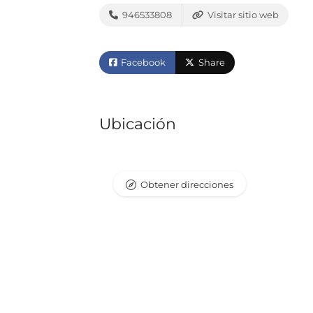
946533808
Visitar sitio web
Facebook
Share
Ubicación
Obtener direcciones