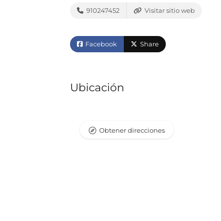
910247452
Visitar sitio web
Facebook
Share
Ubicación
Obtener direcciones