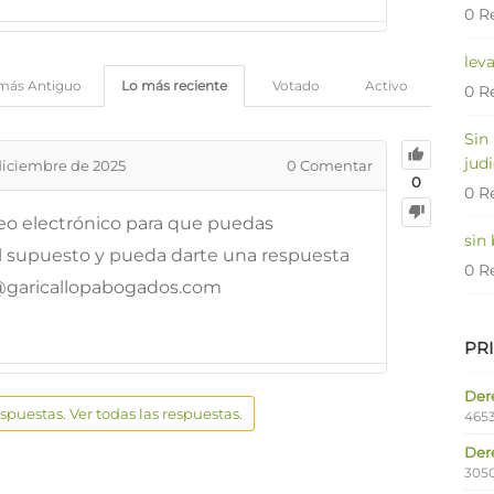
0 R
lev
más Antiguo
Lo más reciente
Votado
Activo
0 R
Sin
judi
diciembre de 2025
0
Comentar
0
0 R
reo electrónico para que puedas
sin
l supuesto y pueda darte una respuesta
0 R
@garicallopabogados.com
PR
Dere
espuestas. Ver todas las respuestas.
4653
Der
305