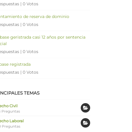
espuestas
|
0 Votos
antamiento de reserva de dominio
espuestas
|
0 Votos
 base geristrada casi 12 años por sentencia
cial
espuestas
|
0 Votos
 base registrada
espuestas
|
0 Votos
INCIPALES TEMAS
cho Civil
 Preguntas
echo Laboral
0 Preguntas