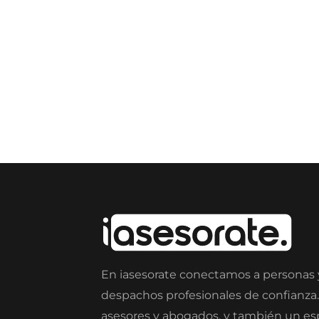
En iasesorate conectamos a personas
despachos profesionales de confianza
asesores y abogados, y también un e