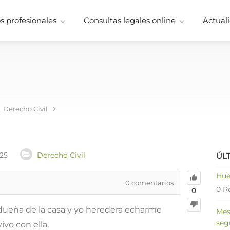
 profesionales
Consultas legales online
Actuali
Derecho Civil
025
Derecho Civil
ÚL
Hue
0
comentarios
0 R
0
dueña de la casa y yo heredera echarme
Mes
seg
ivo con ella