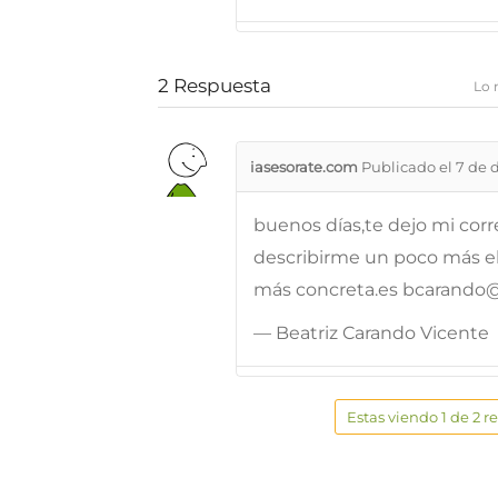
2
Respuesta
Lo 
iasesorate.com
Publicado el 7 de 
buenos días,te dejo mi cor
describirme un poco más e
más concreta.es bcarando
— Beatriz Carando Vicente
Estas viendo 1 de 2 r