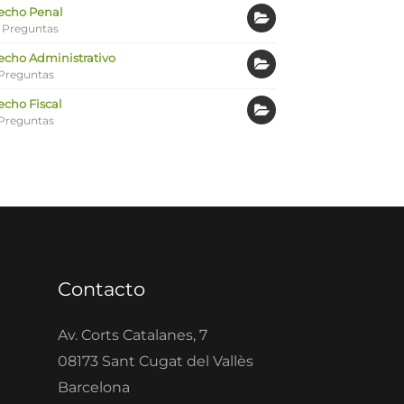
echo Penal
 Preguntas
echo Administrativo
Preguntas
echo Fiscal
Preguntas
Contacto
Av. Corts Catalanes, 7
08173 Sant Cugat del Vallès
Barcelona