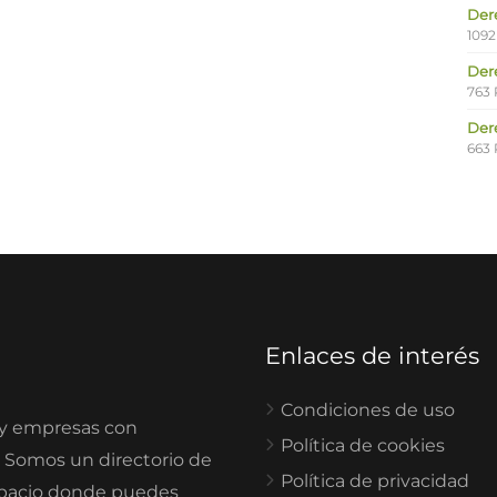
Der
1092
Der
763 
Der
663 
Enlaces de interés
Condiciones de uso
 y empresas con
Política de cookies
. Somos un directorio de
Política de privacidad
spacio donde puedes