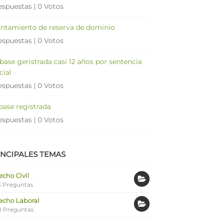
espuestas
|
0 Votos
antamiento de reserva de dominio
espuestas
|
0 Votos
 base geristrada casi 12 años por sentencia
cial
espuestas
|
0 Votos
 base registrada
espuestas
|
0 Votos
INCIPALES TEMAS
cho Civil
 Preguntas
echo Laboral
0 Preguntas