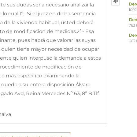
Der
 sus dudas sería necesario analizar la
1092
lo cual;1º.- Si el juez en dicha sentencia
Der
o de la vivienda habitual, usted deberá
763 
o de modificación de medidas.2º.- Esa
Der
nante, pues habrá que valorar las suyas
663 
r quien tiene mayor necesidad de ocupar
ferente quien interpuso la demanda a estos
 procedimiento de modificación de
to más especifico examinando la
uedo a su entera disposición.Álvaro
gado Avd, Reina Mercedes Nº 63, 8º B Tlf.
nalva