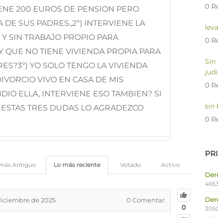
0 R
IENE 200 EUROS DE PENSION PERO
A DE SUS PADRES.,2º) INTERVIENE LA
lev
 Y SIN TRABAJO PROPIO PARA
0 R
Y QUE NO TIENE VIVIENDA PROPIA PARA
Sin
RES?3º) YO SOLO TENGO LA VIVIENDA
judi
IVORCIO VIVO EN CASA DE MIS
0 R
IDIO ELLA, INTERVIENE ESO TAMBIEN? SI
sin
 ESTAS TRES DUDAS LO AGRADEZCO
0 R
PR
más Antiguo
Lo más reciente
Votado
Activo
Dere
4653
Der
diciembre de 2025
0
Comentar
0
305