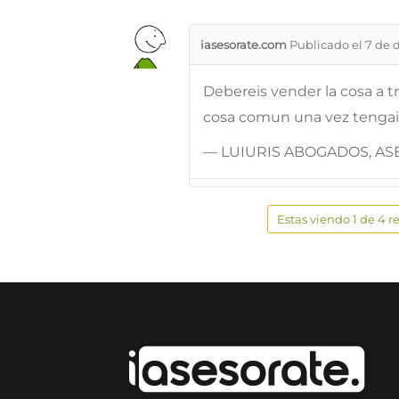
iasesorate.com
Publicado el 7 de 
Debereis vender la cosa a t
cosa comun una vez tengais
— LUIURIS ABOGADOS, ASE
Estas viendo 1 de 4 r