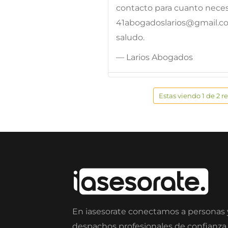
contacto para cuanto necesi
41abogadoslarios@gmail.c
saludo.
— Larios Abogados
Estas viendo 1 de 2 r
En iasesorate conectamos a personas
despachos profesionales de confianza