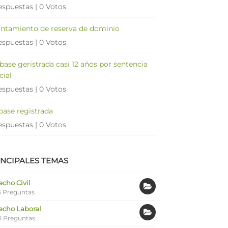
espuestas
|
0 Votos
antamiento de reserva de dominio
espuestas
|
0 Votos
 base geristrada casi 12 años por sentencia
cial
espuestas
|
0 Votos
 base registrada
espuestas
|
0 Votos
INCIPALES TEMAS
cho Civil
 Preguntas
echo Laboral
0 Preguntas