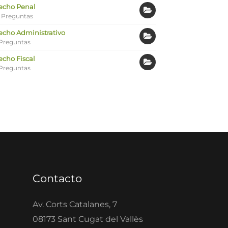
echo Penal
 Preguntas
echo Administrativo
Preguntas
echo Fiscal
Preguntas
Contacto
Av. Corts Catalanes, 7
08173 Sant Cugat del Vallès