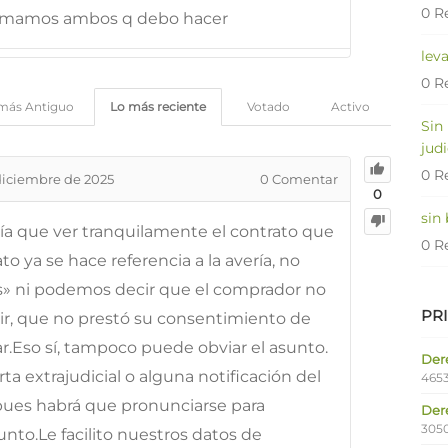
0 R
firmamos ambos q debo hacer
lev
0 R
más Antiguo
Lo más reciente
Votado
Activo
Sin
judi
0 R
diciembre de 2025
0
Comentar
0
sin
a que ver tranquilamente el contrato que
0 R
ato ya se hace referencia a la avería, no
s» ni podemos decir que el comprador no
PR
cir, que no prestó su consentimiento de
r.Eso sí, tampoco puede obviar el asunto.
Dere
rta extrajudicial o alguna notificación del
4653
 pues habrá que pronunciarse para
Der
305
unto.Le facilito nuestros datos de