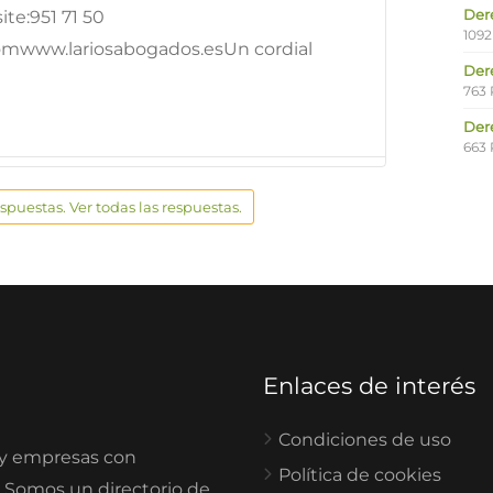
Der
te:951 71 50
1092
omwww.lariosabogados.esUn cordial
Der
763 
Der
663 
espuestas. Ver todas las respuestas.
Enlaces de interés
Condiciones de uso
 y empresas con
Política de cookies
. Somos un directorio de