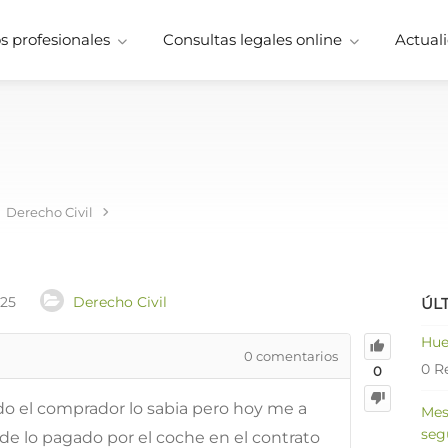
 profesionales
Consultas legales online
Actuali
Derecho Civil
025
Derecho Civil
ÚL
Hue
0
comentarios
0 R
0
do el comprador lo sabia pero hoy me a
Mes
seg
 lo pagado por el coche en el contrato