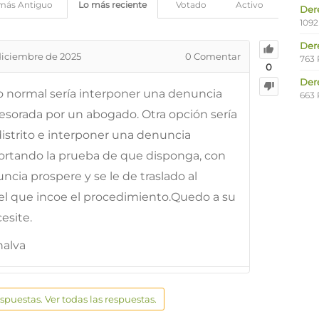
más Antiguo
Lo más reciente
Votado
Activo
Der
1092
Der
diciembre de 2025
0
Comentar
763 
0
Der
lo normal sería interponer una denuncia
663 
esorada por un abogado. Otra opción sería
 distrito e interponer una denuncia
ortando la prueba de que disponga, con
ncia prospere y se le de traslado al
te el que incoe el procedimiento.Quedo a su
esite.
nalva
espuestas. Ver todas las respuestas.