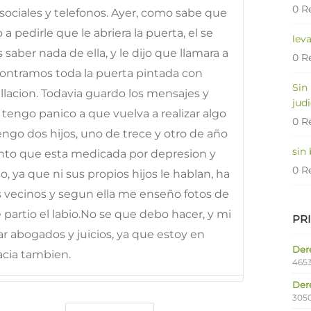
0 R
sociales y telefonos. Ayer, como sabe que
 a pedirle que le abriera la puerta, el se
lev
aber nada de ella, y le dijo que llamara a
0 R
ncontramos toda la puerta pintada con
Sin
llacion. Todavia guardo los mensajes y
judi
 tengo panico a que vuelva a realizar algo
0 R
engo dos hijos, uno de trece y otro de año
sin
nto que esta medicada por depresion y
0 R
 ya que ni sus propios hijos le hablan, ha
 vecinos y segun ella me enseño fotos de
 partio el labio.No se que debo hacer, y mi
PR
r abogados y juicios, ya que estoy en
Dere
acia tambien.
4653
Der
305