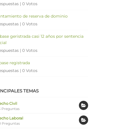
espuestas
|
0 Votos
antamiento de reserva de dominio
espuestas
|
0 Votos
 base geristrada casi 12 años por sentencia
cial
espuestas
|
0 Votos
 base registrada
espuestas
|
0 Votos
INCIPALES TEMAS
cho Civil
 Preguntas
echo Laboral
0 Preguntas