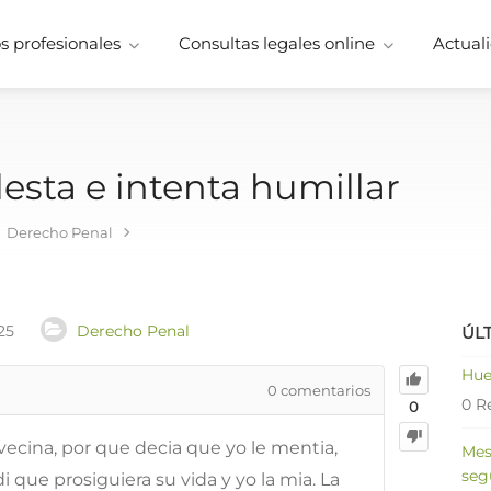
 profesionales
Consultas legales online
Actuali
sta e intenta humillar
Derecho Penal
25
Derecho Penal
ÚL
Hue
0
comentarios
0 R
0
ecina, por que decia que yo le mentia,
Mes
seg
i que prosiguiera su vida y yo la mia. La