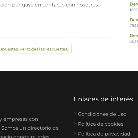
Der
mación póngase en contacto con nosotros
1092
Der
763 
Der
663 
espuestas. Ver todas las respuestas.
Enlaces de interés
Condiciones de uso
 y empresas con
Política de cookies
. Somos un directorio de
Política de privacidad
spacio donde puedes