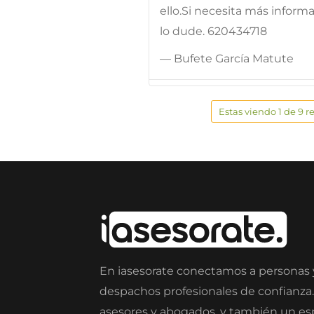
ello.Si necesita más infor
lo dude. 620434718
— Bufete García Matute
Estas viendo 1 de 9 r
En iasesorate conectamos a personas
despachos profesionales de confianza
asesores y abogados, y también un e