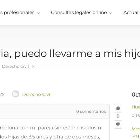
 profesionales
Consultas legales online
Actuali
ia, puedo llevarme a mis hij
Derecho Civil
25
Derecho Civil
ÚL
Hue
0
comentarios
0 R
0
celona con mi pareja sin estar casados ni
Mes
seg
s hijas de 3,5 años y otra de dos meses,