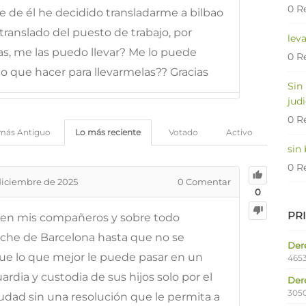
0 R
e de él he decidido transladarme a bilbao
translado del puesto de trabajo, por
lev
as, me las puedo llevar? Me lo puede
0 R
o que hacer para llevarmelas?? Gracias
Sin
judi
0 R
más Antiguo
Lo más reciente
Votado
Activo
sin
0 R
diciembre de 2025
0
Comentar
0
PR
icen mis compañeros y sobre todo
rche de Barcelona hasta que no se
Dere
ue lo que mejor le puede pasar en un
4653
ardia y custodia de sus hijos solo por el
Der
305
udad sin una resolución que le permita a