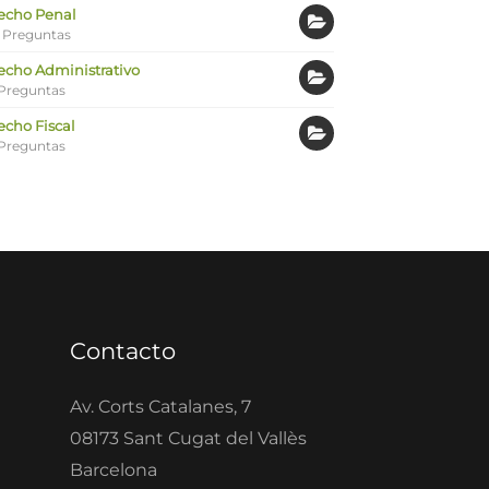
echo Penal
 Preguntas
echo Administrativo
Preguntas
echo Fiscal
Preguntas
Contacto
Av. Corts Catalanes, 7
08173 Sant Cugat del Vallès
Barcelona