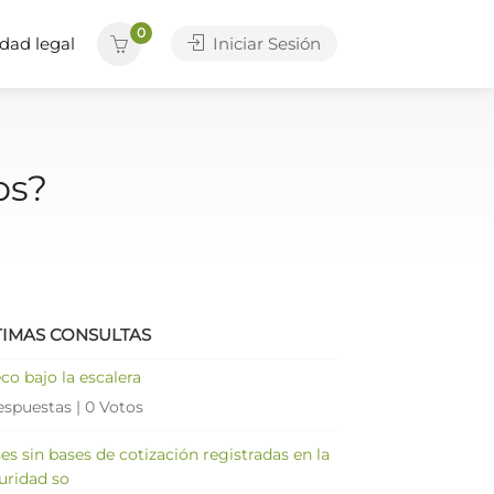
0
dad legal
Iniciar Sesión
os?
TIMAS CONSULTAS
co bajo la escalera
espuestas
|
0 Votos
es sin bases de cotización registradas en la
uridad so