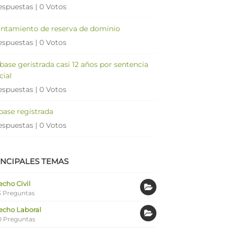
espuestas
|
0 Votos
antamiento de reserva de dominio
espuestas
|
0 Votos
 base geristrada casi 12 años por sentencia
cial
espuestas
|
0 Votos
 base registrada
espuestas
|
0 Votos
INCIPALES TEMAS
cho Civil
 Preguntas
echo Laboral
0 Preguntas