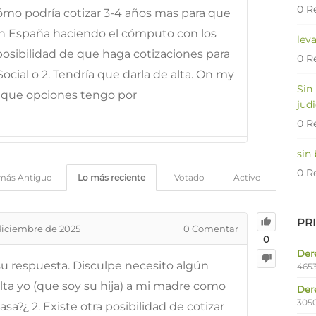
0 R
Cómo podría cotizar 3-4 años mas para que
en España haciendo el cómputo con los
lev
posibilidad de que haga cotizaciones para
0 R
Social o 2. Tendría que darla de alta. On my
Sin
 que opciones tengo por
judi
0 R
sin
0 R
más Antiguo
Lo más reciente
Votado
Activo
PR
diciembre de 2025
0
Comentar
0
Dere
u respuesta. Disculpe necesito algún
4653
alta yo (que soy su hija) a mi madre como
Der
305
a?¿ 2. Existe otra posibilidad de cotizar