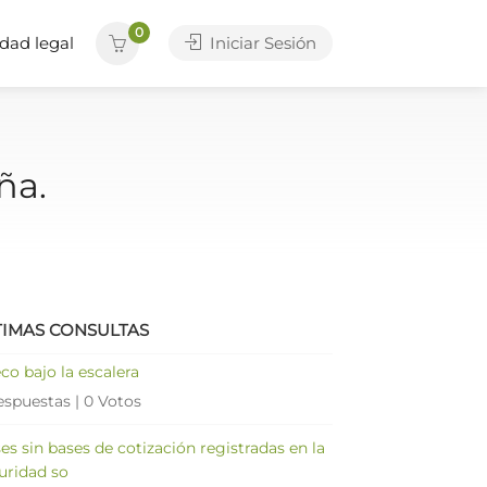
0
dad legal
Iniciar Sesión
ña.
TIMAS CONSULTAS
co bajo la escalera
espuestas
|
0 Votos
es sin bases de cotización registradas en la
uridad so