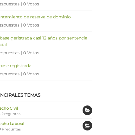
espuestas
|
0 Votos
antamiento de reserva de dominio
espuestas
|
0 Votos
 base geristrada casi 12 años por sentencia
cial
espuestas
|
0 Votos
 base registrada
espuestas
|
0 Votos
INCIPALES TEMAS
cho Civil
 Preguntas
echo Laboral
0 Preguntas