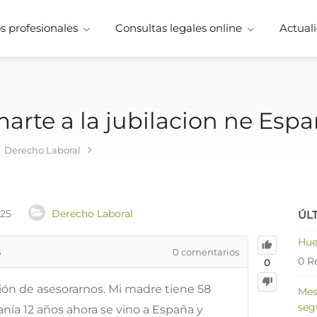
 profesionales
Consultas legales online
Actuali
arte a la jubilacion ne Espa
Derecho Laboral
025
Derecho Laboral
ÚL
Hue
5
0
comentarios
0 R
0
ción de asesorarnos. Mi madre tiene 58
Mes
seg
nía 12 años ahora se vino a España y