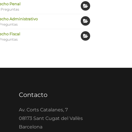
echo Penal
 Preguntas
echo Administrativo
Preguntas
echo Fiscal
Preguntas
Contacto
Av. Corts Catalanes, 7
08173 Sant Cugat del Vallès
Barcelona