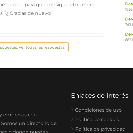
Der
 que trabaje, para que consigue el numero
1092
s ?¿ Gracias de nuevo!
Der
763 
Der
663 
espuestas. Ver todas las respuestas.
Enlaces de interés
Condiciones de uso
 y empresas con
Política de cookies
. Somos un directorio de
Política de privacidad
spacio donde puedes