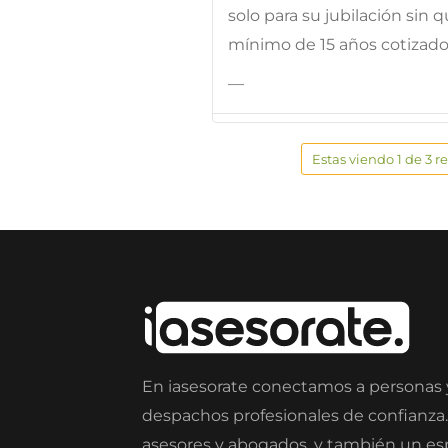
solo para su jubilación sin
mínimo de 15 años cotizado
—
Estas viendo 1 de 3 r
En iasesorate conectamos a personas
despachos profesionales de confianza
asesores y abogados, y también un e