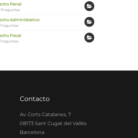
echo Penal
 Preguntas
echo Administrativo
Preguntas
echo Fiscal
Preguntas
Contacto
Av. Corts Catalanes, 7
08173 Sant Cugat del Vallès
Barcelona