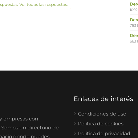
Der
espuestas. Ver todas las respuestas.
1092
Der
763 
Der
663 
Enlaces de interés
Condiciones de uso
 y empresas con
Política de cookies
. Somos un directorio de
Política de privacidad
spacio donde puedes