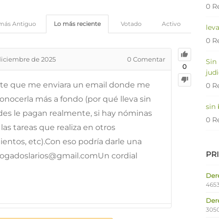
0 R
más Antiguo
Lo más reciente
Votado
Activo
lev
0 R
diciembre de 2025
0
Comentar
Sin
0
judi
ante que me enviara un email donde me
0 R
conocerla más a fondo (por qué lleva sin
sin
dades le pagan realmente, si hay nóminas
0 R
as tareas que realiza en otros
entos, etc).Con eso podría darle una
PR
bogadoslarios@gmail.comUn cordial
Dere
4653
Der
305