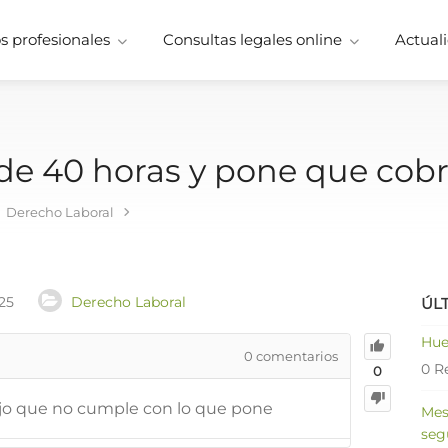
 profesionales
Consultas legales online
Actuali
de 40 horas y pone que cobr
Derecho Laboral
25
Derecho Laboral
ÚL
Hue
0
comentarios
0 R
0
ajo que no cumple con lo que pone
Mes
seg