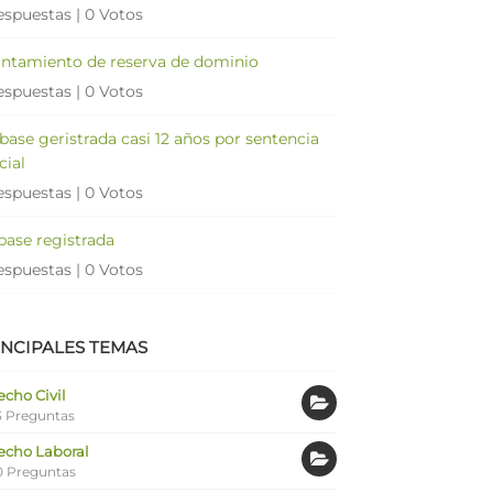
espuestas
|
0 Votos
antamiento de reserva de dominio
espuestas
|
0 Votos
 base geristrada casi 12 años por sentencia
cial
espuestas
|
0 Votos
 base registrada
espuestas
|
0 Votos
INCIPALES TEMAS
cho Civil
 Preguntas
echo Laboral
0 Preguntas