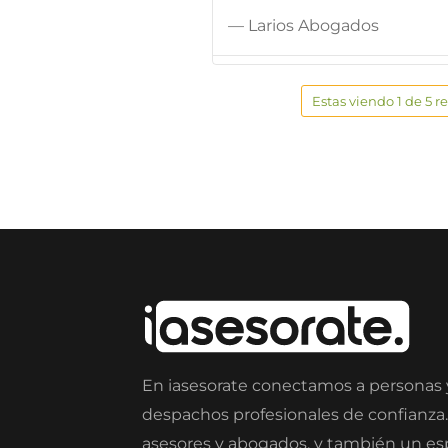
— Larios Abogados
Estas viendo 1 de 5 r
En iasesorate conectamos a personas
despachos profesionales de confianza
asesores y abogados, y también un e