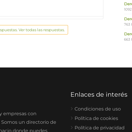
Der
1092
Der
763 
espuestas. Ver todas las respuestas.
Der
663 
Enlaces de interés
Condiciones de uso
 y empresas con
Política de cookies
. Somos un directorio de
Política de privacidad
spacio donde puedes