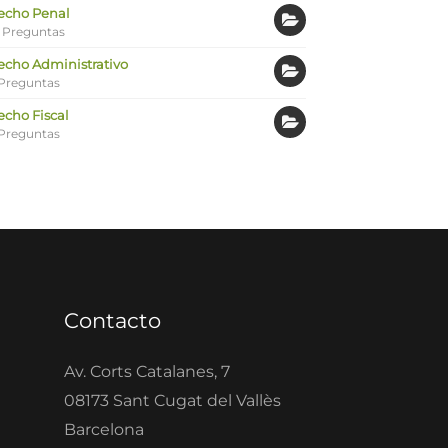
echo Penal
 Preguntas
echo Administrativo
Preguntas
echo Fiscal
Preguntas
Contacto
Av. Corts Catalanes, 7
08173 Sant Cugat del Vallès
Barcelona