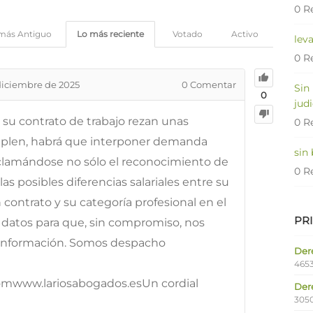
0 R
más Antiguo
Lo más reciente
Votado
Activo
lev
0 R
diciembre de 2025
0
Comentar
Sin
0
judi
 su contrato de trabajo rezan unas
0 R
plen, habrá que interponer demanda
sin
eclamándose no sólo el reconocimiento de
0 R
s posibles diferencias salariales entre su
 contrato y su categoría profesional en el
PR
os datos para que, sin compromiso, nos
 información. Somos despacho
Dere
4653
omwww.lariosabogados.esUn cordial
Der
305