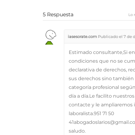
5
Respuesta
Lo 
iasesorate.com
Publicado el 7 de 
Estimado consultante,Si en
condiciones que no se cum
declarativa de derechos, r
sus derechos sino también la
categoría profesional según
día a día.Le facilito nuestr
contacte y le ampliaremos
laboralista.951 71 50
41abogadoslarios@gmail.c
saludo.