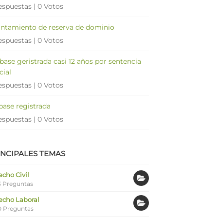
espuestas
|
0 Votos
antamiento de reserva de dominio
espuestas
|
0 Votos
 base geristrada casi 12 años por sentencia
cial
espuestas
|
0 Votos
 base registrada
espuestas
|
0 Votos
INCIPALES TEMAS
cho Civil
 Preguntas
echo Laboral
0 Preguntas