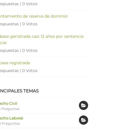
espuestas
|
0 Votos
antamiento de reserva de dominio
espuestas
|
0 Votos
 base geristrada casi 12 años por sentencia
cial
espuestas
|
0 Votos
 base registrada
espuestas
|
0 Votos
INCIPALES TEMAS
cho Civil
 Preguntas
echo Laboral
0 Preguntas