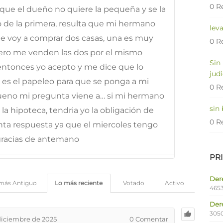
0 R
que el dueño no quiere la pequeña y se la
 de la primera, resulta que mi hermano
lev
e voy a comprar dos casas, una es muy
0 R
ero me venden las dos por el mismo
Sin
, entonces yo acepto y me dice que lo
judi
es el papeleo para que se ponga a mi
0 R
eno mi pregunta viene a… si mi hermano
sin
la hipoteca, tendria yo la obligación de
0 R
nta respuesta ya que el miercoles tengo
, gracias de antemano
PR
Dere
más Antiguo
Lo más reciente
Votado
Activo
4653
Der
305
diciembre de 2025
0
Comentar