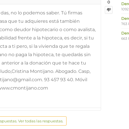
0
Der
1092
 das, no lo podemos saber. Tú firmas
Der
asa que tu adquieres está también
763 
 como deudor hipotecario o como avalista,
Der
lidad frente a la hipoteca, es decir, si tu
663 
a a ti pero, si la vivienda que te regala
no no paga la hipoteca, te quedarás sin
á anterior a la donación que te hace tu
ludo,Cristina Montijano. Abogado. Casp,
ontijano@gmail.com. 93 457 93 40. Móvil
: www.cmontijano.com
espuestas. Ver todas las respuestas.