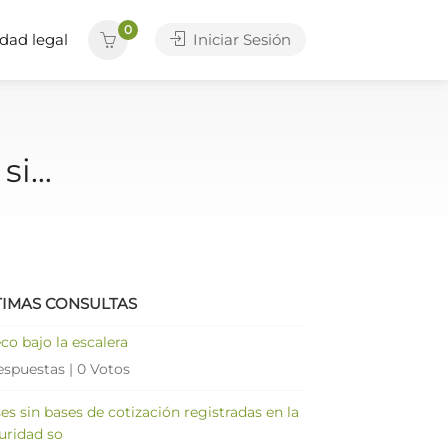
0
dad legal
Iniciar Sesión
 si…
TIMAS CONSULTAS
co bajo la escalera
espuestas
|
0 Votos
es sin bases de cotización registradas en la
uridad so