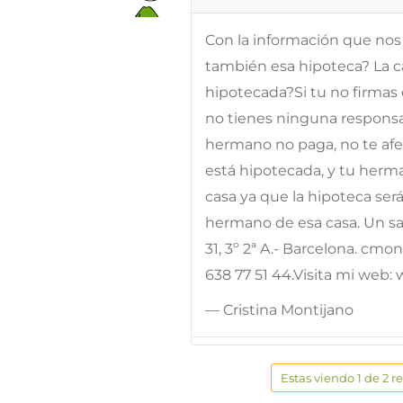
Con la información que nos
también esa hipoteca? La c
hipotecada?Si tu no firmas
no tienes ninguna responsabi
hermano no paga, no te afect
está hipotecada, y tu herma
casa ya que la hipoteca ser
hermano de esa casa. Un sa
31, 3º 2ª A.- Barcelona. cm
638 77 51 44.Visita mi web
— Cristina Montijano
Estas viendo 1 de 2 r