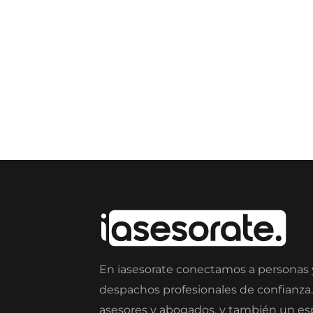
En iasesorate conectamos a personas
despachos profesionales de confianza
asesores y abogados, y también un e