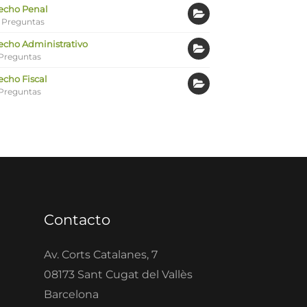
echo Penal
 Preguntas
echo Administrativo
Preguntas
echo Fiscal
Preguntas
Contacto
Av. Corts Catalanes, 7
08173 Sant Cugat del Vallès
Barcelona