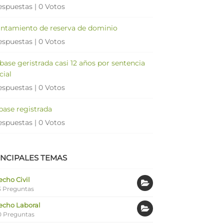
espuestas
|
0 Votos
antamiento de reserva de dominio
espuestas
|
0 Votos
 base geristrada casi 12 años por sentencia
cial
espuestas
|
0 Votos
 base registrada
espuestas
|
0 Votos
INCIPALES TEMAS
cho Civil
 Preguntas
echo Laboral
0 Preguntas