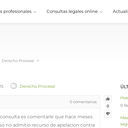
 profesionales
Consultas legales online
Actuali
Derecho Procesal
25
Derecho Procesal
ÚL
Hue
0
comentarios
0 R
0
a consulta es comentarle que hace meses
Mes
seg
so no admitio recurso de apelacion contra