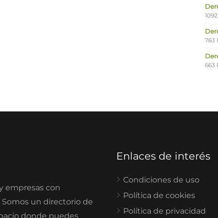
Der
1092
Der
763 
Der
663 
Enlaces de interés
Condiciones de uso
 y empresas con
Política de cookies
. Somos un directorio de
Política de privacidad
spacio donde puedes