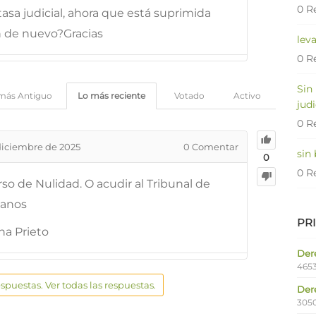
0 R
tasa judicial, ahora que está suprimida
n de nuevo?Gracias
lev
0 R
Sin
más Antiguo
Lo más reciente
Votado
Activo
judi
0 R
diciembre de 2025
0
Comentar
sin
0
0 R
so de Nulidad. O acudir al Tribunal de
anos
PR
a Prieto
Dere
4653
espuestas. Ver todas las respuestas.
Der
305