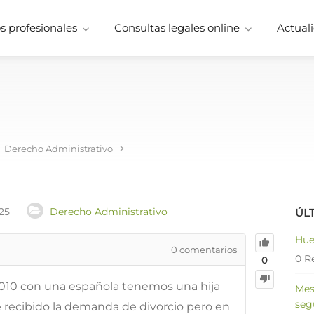
 profesionales
Consultas legales online
Actuali
a
Derecho Administrativo
25
Derecho Administrativo
ÚL
Hue
0
comentarios
0 R
0
2010 con una española tenemos una hija
Mes
seg
e recibido la demanda de divorcio pero en