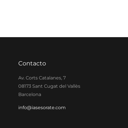
Contacto
Av. Corts Catalanes, 7
08173 Sant Cugat del Vallès
Barcelona
info@iasesorate.com