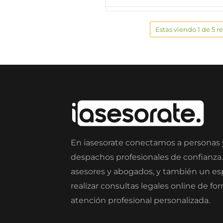
Estas viendo 1 de 5 r
En iasesorate conectamos a personas
despachos profesionales de confianza
asesores y abogados, y también un e
realizar consultas legales online de fo
atención profesional personalizada.