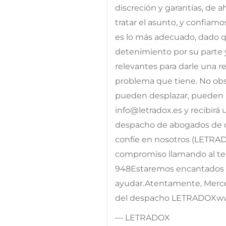
discreción y garantías, de 
tratar el asunto, y confiam
es lo más adecuado, dado qu
detenimiento por su parte 
relevantes para darle una res
problema que tiene. No obst
pueden desplazar, pueden p
info@letradox.es y recibirá
despacho de abogados de c
confíe en nosotros (LETRA
compromiso llamando al telé
948Estaremos encantados d
ayudar.Atentamente, Merc
del despacho LETRADOXw
— LETRADOX