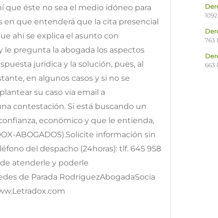
Der
ahí que éste no sea el medio idóneo para
1092
os en que entenderá que la cita presencial
Der
e ahí se explica el asunto con
763 
y le pregunta la abogada los aspectos
Der
puesta jurídica y la solución, pues, al
663 
ante, en algunos casos y si no se
lantear su caso vía email a
 una contestación. Si está buscando un
onfianza, económico y que le entienda,
DOX-ABOGADOS).Solicite información sin
fono del despacho (24horas): tlf. 645 958
e atenderle y poderle
edes de Parada RodríguezAbogadaSocia
ww.Letradox.com