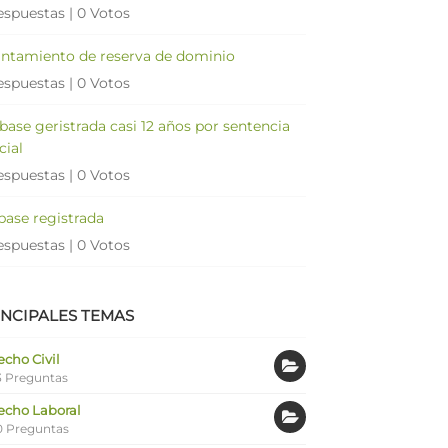
espuestas
|
0 Votos
antamiento de reserva de dominio
espuestas
|
0 Votos
 base geristrada casi 12 años por sentencia
cial
espuestas
|
0 Votos
 base registrada
espuestas
|
0 Votos
INCIPALES TEMAS
cho Civil
 Preguntas
echo Laboral
0 Preguntas