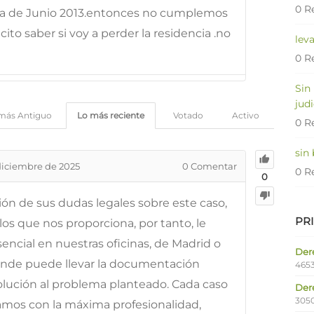
0 R
ha de Junio 2013.entonces no cumplemos
to saber si voy a perder la residencia .no
lev
0 R
Sin
judi
más Antiguo
Lo más reciente
Votado
Activo
0 R
sin
diciembre de 2025
0
Comentar
0 R
0
ción de sus dudas legales sobre este caso,
PR
os que nos proporciona, por tanto, le
ncial en nuestras oficinas, de Madrid o
Dere
onde puede llevar la documentación
4653
solución al problema planteado. Cada caso
Der
305
tamos con la máxima profesionalidad,