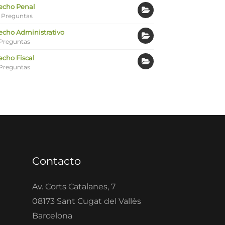
echo Penal
 Preguntas
echo Administrativo
Preguntas
echo Fiscal
Preguntas
Contacto
Av. Corts Catalanes, 7
08173 Sant Cugat del Vallès
Barcelona