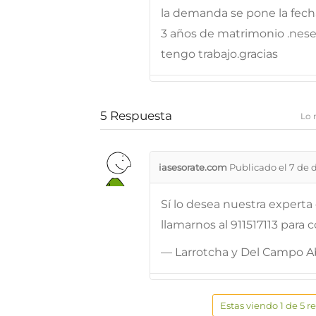
la demanda se pone la fec
3 años de matrimonio .neseci
tengo trabajo.gracias
5
Respuesta
Lo 
iasesorate.com
Publicado el 7 de 
Sí lo desea nuestra experta
llamarnos al 911517113 par
— Larrotcha y Del Campo 
Estas viendo 1 de 5 r