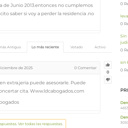
0 R
ha de Junio 2013.entonces no cumplemos
to saber si voy a perder la residencia .no
lev
0 R
Sin
judi
más Antiguo
Lo más reciente
Votado
Activo
0 R
sin
diciembre de 2025
0
Comentar
0 R
0
 en extra.jeria puede asesorarle. Puede
PR
a concertar cita. Www.ldcabogados.com
Abogados
Dere
4653
Der
305
espuestas. Ver todas las respuestas.