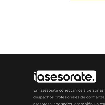
En iasesorate conectamos a personas
despachos profesionales de confianza
asesores y abogados, y también un e