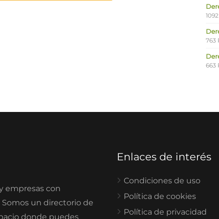
Der
1092
Der
763 
Der
663 
Enlaces de interés
Condiciones de uso
 y empresas con
Política de cookies
. Somos un directorio de
Política de privacidad
spacio donde puedes