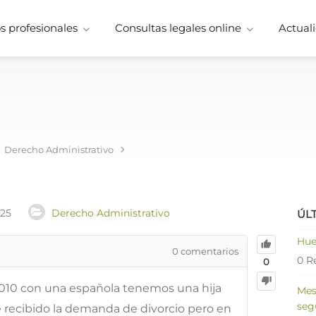
 profesionales
Consultas legales online
Actuali
a
Derecho Administrativo
025
Derecho Administrativo
ÚL
Hue
0
comentarios
0 R
0
2010 con una española tenemos una hija
Mes
seg
e recibido la demanda de divorcio pero en