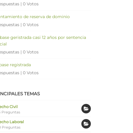
espuestas
|
0 Votos
antamiento de reserva de dominio
espuestas
|
0 Votos
 base geristrada casi 12 años por sentencia
cial
espuestas
|
0 Votos
 base registrada
espuestas
|
0 Votos
INCIPALES TEMAS
cho Civil
 Preguntas
echo Laboral
0 Preguntas