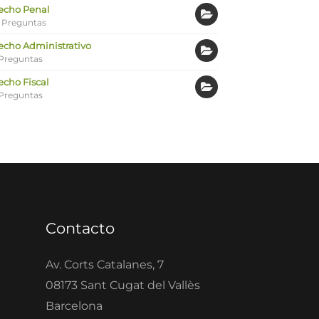
echo Penal
 Preguntas
echo Administrativo
Preguntas
echo Fiscal
Preguntas
Contacto
Av. Corts Catalanes, 7
08173 Sant Cugat del Vallès
Barcelona