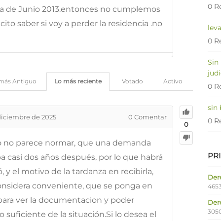
0 R
ha de Junio 2013.entonces no cumplemos
to saber si voy a perder la residencia .no
lev
0 R
Sin
judi
más Antiguo
Lo más reciente
Votado
Activo
0 R
sin
diciembre de 2025
0
Comentar
0 R
0
o no parece normar, que una demanda
PR
a casi dos años después, por lo que habrá
y el motivo de la tardanza en recibirla,
Dere
o considera conveniente, que se ponga en
4653
para ver la documentacion y poder
Der
305
suficiente de la situación.Si lo desea el