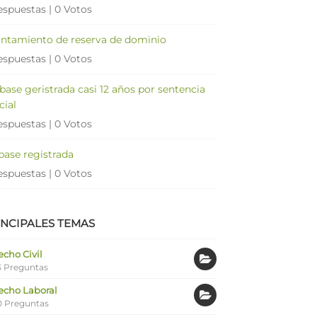
espuestas
|
0 Votos
antamiento de reserva de dominio
espuestas
|
0 Votos
 base geristrada casi 12 años por sentencia
cial
espuestas
|
0 Votos
 base registrada
espuestas
|
0 Votos
INCIPALES TEMAS
cho Civil
 Preguntas
echo Laboral
0 Preguntas