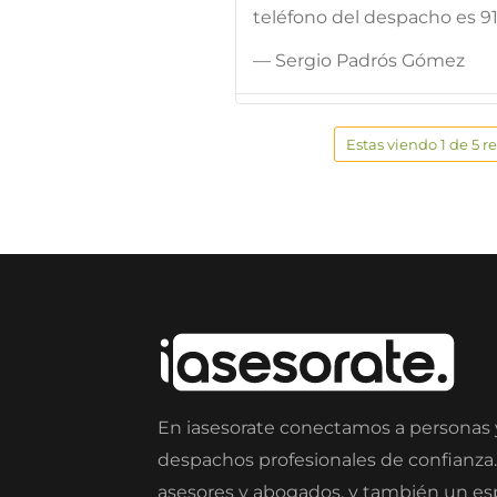
teléfono del despacho es 9
— Sergio Padrós Gómez
Estas viendo 1 de 5 r
En iasesorate conectamos a personas
despachos profesionales de confianza
asesores y abogados, y también un e