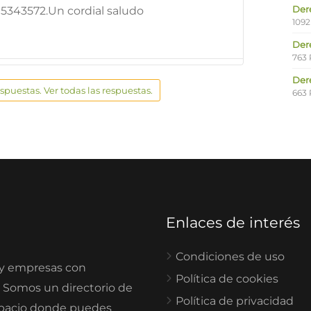
Der
15343572.Un cordial saludo
1092
Der
763 
Der
espuestas. Ver todas las respuestas.
663 
Enlaces de interés
Condiciones de uso
 y empresas con
Política de cookies
. Somos un directorio de
Política de privacidad
spacio donde puedes