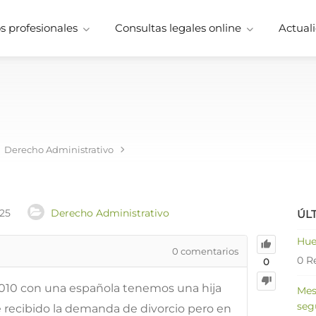
 profesionales
Consultas legales online
Actuali
a
Derecho Administrativo
025
Derecho Administrativo
ÚL
Hue
0
comentarios
0 R
0
2010 con una española tenemos una hija
Mes
seg
e recibido la demanda de divorcio pero en