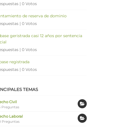
espuestas
|
0 Votos
antamiento de reserva de dominio
espuestas
|
0 Votos
 base geristrada casi 12 años por sentencia
cial
espuestas
|
0 Votos
 base registrada
espuestas
|
0 Votos
INCIPALES TEMAS
cho Civil
 Preguntas
echo Laboral
0 Preguntas