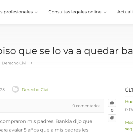
 profesionales
Consultas legales online
Actuali
piso que se lo va a quedar b
Derecho Civil
025
Derecho Civil
ÚL
Hue
0
comentarios
0 R
0
e compraron mis padres. Bankia dijo que
Mes
seg
ara avalar 5 años que a mis padres les