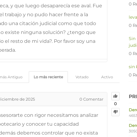
0 R
teca, y que luego desaparecía ese aval. Fue
el trabajo y no pudo hacer frente a la
lev
ado una citación judicial como que todo
0 R
no existe ninguna solución? ¿tengo que
Sin
 el resto de mi vida?. Por favor soy una
judi
erada.
0 R
sin
0 R
más Antiguo
Lo más reciente
Votado
Activo
PR
diciembre de 2025
0
Comentar
0
Dere
sesorarte con rigor necesitamos analizar
4653
potecario y conocer tu capacidad
Der
305
Además debemos controlar que no exista