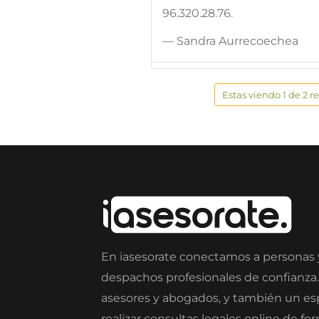
96.320.28.76.
— Sandra Aurrecoechea
Estas viendo 1 de 2 r
En iasesorate conectamos a personas
despachos profesionales de confianza
asesores y abogados, y también un e
realizar consultas legales online de fo