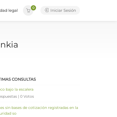
0
dad legal
Iniciar Sesión
ankia
TIMAS CONSULTAS
co bajo la escalera
espuestas
|
0 Votos
es sin bases de cotización registradas en la
uridad so