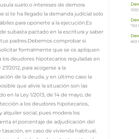
Der
áusula suelo o intereses de demora
1092
e si te ha llegado la demanda judicial solo
Der
ábiles para oponerte a la ejecución.Es
763 
de subasta pactado en la escritura y saber
Der
de tus padres.Debemos comprobar si
663 
 solicitar formalmente que se os apliquen
a los deudores hipotecarios reguladas en
 27/2012, para acogerse a la
ación de la deuda, y en último caso la
sible que alivie la situación son las
o en la Ley 1/2013, de 14 de mayo, de
otección a los deudores hipotecarios,
 alquiler social, pues modera los
nta el porcentaje de adjudicación del
 tasación, en caso de vivienda habitual,