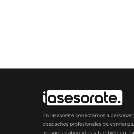
En iasesorate conectamos a personas
despachos profesionales de confianza
asesores y abogados, y también un e