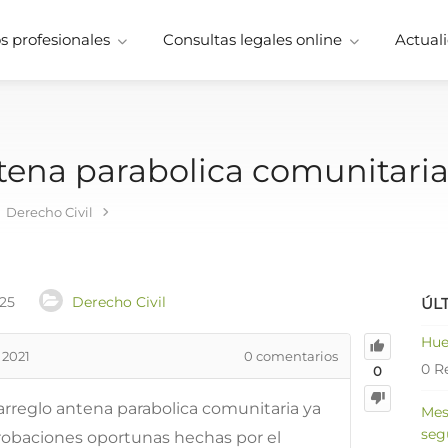
 profesionales
Consultas legales online
Actuali
ntena parabolica comunitari
Derecho Civil
025
Derecho Civil
ÚL
Hue
 2021
0
comentarios
0 R
0
 arreglo antena parabolica comunitaria ya
Mes
seg
robaciones oportunas hechas por el