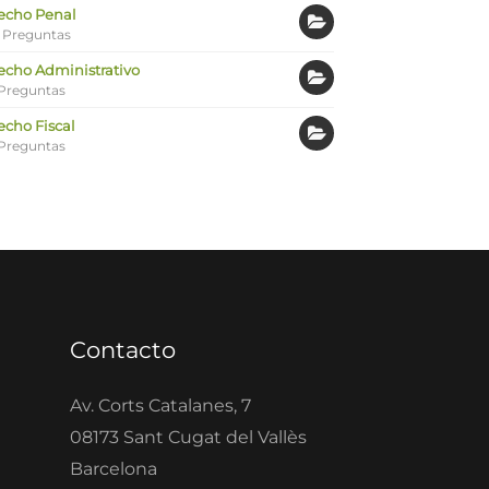
echo Penal
 Preguntas
echo Administrativo
Preguntas
echo Fiscal
Preguntas
Contacto
Av. Corts Catalanes, 7
08173 Sant Cugat del Vallès
Barcelona