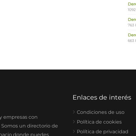
Der
1092
Der
763 
Der
663 
Enlaces de interés
Condiciones de uso
 y empresas con
Política de cookies
. Somos un directorio de
Política de privacidad
spacio donde puedes