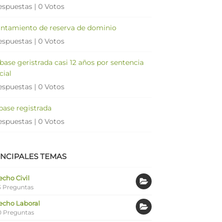
espuestas
|
0 Votos
antamiento de reserva de dominio
espuestas
|
0 Votos
 base geristrada casi 12 años por sentencia
cial
espuestas
|
0 Votos
 base registrada
espuestas
|
0 Votos
INCIPALES TEMAS
cho Civil
 Preguntas
echo Laboral
0 Preguntas