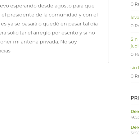
0 R
e llevo esperando desde agosto para que
 el presidente de la comunidad y con el
lev
es ya se pasará o quedó en pasar tal día
0 R
a solicitar el arreglo por escrito y si no
Sin
oner mi antena privada. No soy
judi
acias
0 R
sin
0 R
PR
Dere
4653
Der
305