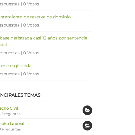
espuestas
|
0 Votos
antamiento de reserva de dominio
espuestas
|
0 Votos
 base geristrada casi 12 años por sentencia
cial
espuestas
|
0 Votos
 base registrada
espuestas
|
0 Votos
INCIPALES TEMAS
cho Civil
 Preguntas
echo Laboral
0 Preguntas