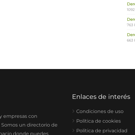
Der
1092
Der
763 
Der
663 
Enlaces de interés
Condiciones de uso
 y empresas con
Política de cookies
. Somos un directorio de
Política de privacidad
spacio donde puedes