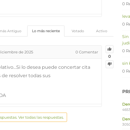
0 R
lev
0 R
más Antiguo
Lo más reciente
Votado
Activo
Sin
judi
0 R
diciembre de 2025
0
Comentar
0
sin
elativo…Si lo desea puede concertar cita
0 R
de resolver todas sus
PR
ADA
Dere
4653
espuestas. Ver todas las respuestas.
Der
305