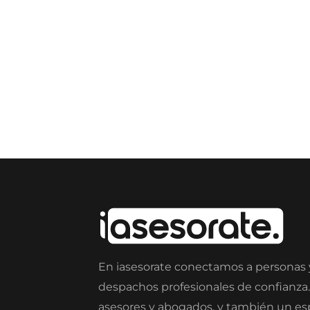
En iasesorate conectamos a personas
despachos profesionales de confianza
asesores y abogados, y también un e