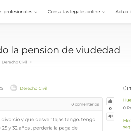
 profesionales
Consultas legales online
Actuali
rdo la pension de viudedad
Derecho Civil
25
Derecho Civil
ÚL
Hue
0
comentarios
0 R
0
 divorcio y que desventajas tengo. tengo
Mes
seg
25 y 32 años . perderia la paga de