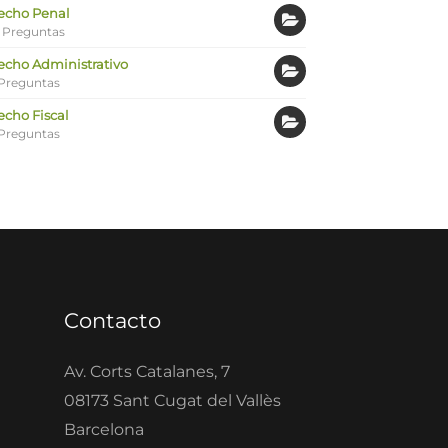
echo Penal
 Preguntas
echo Administrativo
Preguntas
echo Fiscal
Preguntas
Contacto
Av. Corts Catalanes, 7
08173 Sant Cugat del Vallès
Barcelona