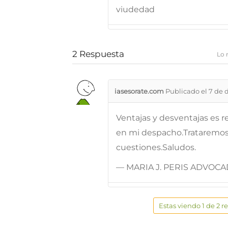
viudedad
2
Respuesta
Lo 
iasesorate.com
Publicado el 7 de 
Ventajas y desventajas es r
en mi despacho.Trataremos 
cuestiones.Saludos.
— MARIA J. PERIS ADVOC
Estas viendo 1 de 2 r