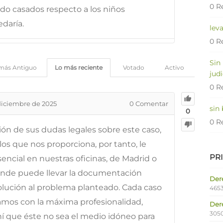
0 R
o casados respecto a los niños
daría.
lev
0 R
Sin
más Antiguo
Lo más reciente
Votado
Activo
judi
0 R
diciembre de 2025
0
Comentar
sin
0
0 R
ción de sus dudas legales sobre este caso,
os que nos proporciona, por tanto, le
PR
ncial en nuestras oficinas, de Madrid o
onde puede llevar la documentación
Dere
solución al problema planteado. Cada caso
4653
tamos con la máxima profesionalidad,
Der
305
ahí que éste no sea el medio idóneo para