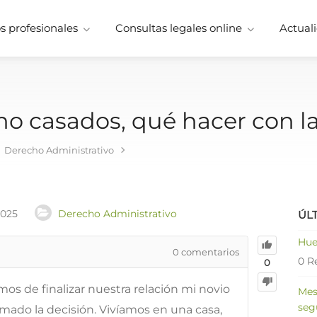
 profesionales
Consultas legales online
Actuali
no casados, qué hacer con l
Derecho Administrativo
2025
Derecho Administrativo
ÚL
Hue
0
comentarios
0 R
0
s de finalizar nuestra relación mi novio
Mes
seg
omado la decisión. Vivíamos en una casa,