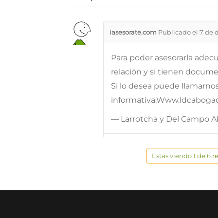
iasesorate.com
Publicado el 7 de 
Para poder asesorarla adec
relación y si tienen docume
Si lo desea puede llamarnos
informativa.Www.ldcabogado
— Larrotcha y Del Campo 
Estas viendo 1 de 6 r