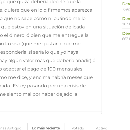
go que quizá debería decirle que la
Der
1092
e, quiere que en lo q firmemos aparezca
ero que no sabe cómo ni cuándo me lo
Der
763 
s que estoy en una situación delicada
Der
 el dinero; ó bien que me entregue la
663 
on la casa (que me gustaría que me
spondería; si sería lo que yo haya
 hay algún valor más que debería añadir) ó
 aceptar el pago de 100 mensuales
mo me dice, y encima habría meses que
ada…Estoy pasando por una crisis de
e siento mal por haber dejado la
más Antiguo
Lo más reciente
Votado
Activo