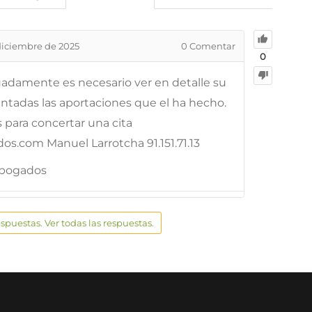
diciembre de 2025
0
Comentar
0
uadamente es necesario ver en detalle su
ntadas las aportaciones que el ha hecho.
 para concertar una cita
s.com Manuel Larrotcha 91.151.71.13
Abogados
espuestas. Ver todas las respuestas.