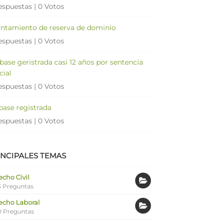
espuestas
|
0 Votos
antamiento de reserva de dominio
espuestas
|
0 Votos
 base geristrada casi 12 años por sentencia
cial
espuestas
|
0 Votos
 base registrada
espuestas
|
0 Votos
INCIPALES TEMAS
cho Civil
 Preguntas
echo Laboral
0 Preguntas