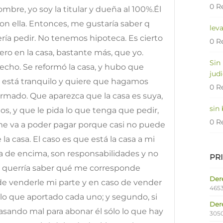
0 R
mbre, yo soy la titular y dueña al 100%.Él
n ella. Entonces, me gustaría saber q
lev
ería pedir. No tenemos hipoteca. Es cierto
0 R
ro en la casa, bastante más, que yo.
Sin
cho. Se reformó la casa, y hubo que
judi
 está tranquilo y quiere que hagamos
0 R
irmado. Que aparezca que la casa es suya,
sin
os, y que le pida lo que tenga que pedir,
0 R
e va a poder pagar porque casi no puede
a casa. El caso es que está la casa a mi
 de encima, son responsabilidades y no
PR
, querría saber qué me corresponde
Dere
 venderle mi parte y en caso de vender
4653
lo que aportado cada uno; y segundo, si
Der
asando mal para abonar él sólo lo que hay
305