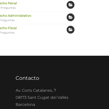
echo Penal
 Preguntas
echo Administrativo
Preguntas
echo Fiscal
Preguntas
Contacto
Av. Corts Catalanes, 7
08173 Sant Cugat del Vallès
Barcelona