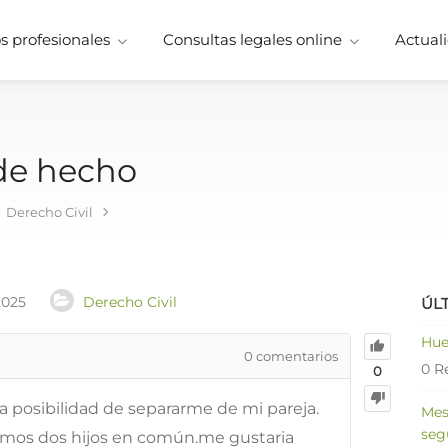
 profesionales
Consultas legales online
Actuali
 de hecho
Derecho Civil
2025
Derecho Civil
ÚL
Hue
0
comentarios
0 R
0
a posibilidad de separarme de mi pareja.
Mes
seg
mos dos hijos en común.me gustaria