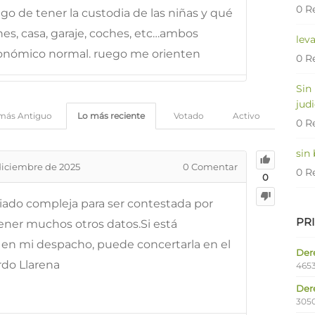
0 R
go de tener la custodia de las niñas y qué
es, casa, garaje, coches, etc…ambos
lev
conómico normal. ruego me orienten
0 R
Sin
judi
más Antiguo
Lo más reciente
Votado
Activo
0 R
sin
diciembre de 2025
0
Comentar
0 R
0
ado compleja para ser contestada por
PR
tener muchos otros datos.Si está
 en mi despacho, puede concertarla en el
Dere
rdo Llarena
4653
Der
305