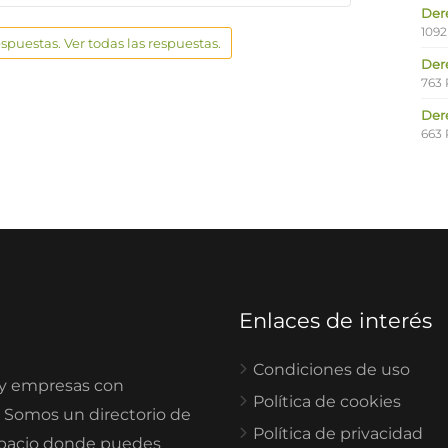
Der
1092
espuestas. Ver todas las respuestas.
Der
763 
Der
663 
Enlaces de interés
Condiciones de uso
 y empresas con
Política de cookies
. Somos un directorio de
Política de privacidad
spacio donde puedes