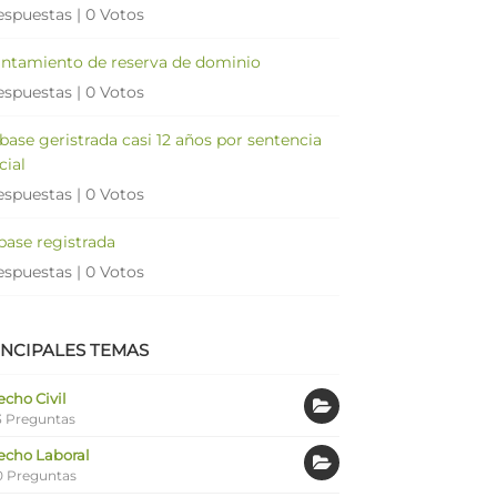
espuestas
|
0 Votos
antamiento de reserva de dominio
espuestas
|
0 Votos
 base geristrada casi 12 años por sentencia
cial
espuestas
|
0 Votos
 base registrada
espuestas
|
0 Votos
INCIPALES TEMAS
cho Civil
 Preguntas
echo Laboral
0 Preguntas