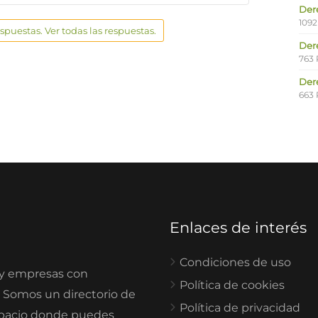
Der
1092
espuestas. Ver todas las respuestas.
Der
763 
Der
663 
Enlaces de interés
Condiciones de uso
 y empresas con
Política de cookies
. Somos un directorio de
Política de privacidad
spacio donde puedes