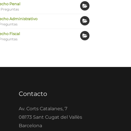
echo Penal
 Preguntas
echo Administrativo
Preguntas
echo Fiscal
Preguntas
Contacto
Av. Corts Catalanes, 7
08173 Sant Cugat del Vallès
Barcelona