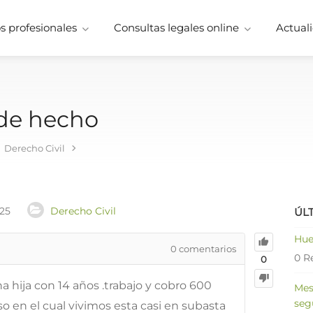
 profesionales
Consultas legales online
Actuali
 de hecho
Derecho Civil
025
Derecho Civil
ÚL
Hue
0
comentarios
0 R
0
 hija con 14 años .trabajo y cobro 600
Mes
seg
so en el cual vivimos esta casi en subasta