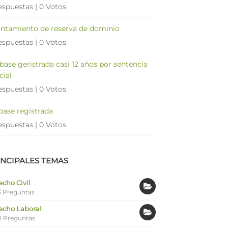
espuestas
|
0 Votos
antamiento de reserva de dominio
espuestas
|
0 Votos
 base geristrada casi 12 años por sentencia
cial
espuestas
|
0 Votos
 base registrada
espuestas
|
0 Votos
INCIPALES TEMAS
cho Civil
 Preguntas
echo Laboral
0 Preguntas