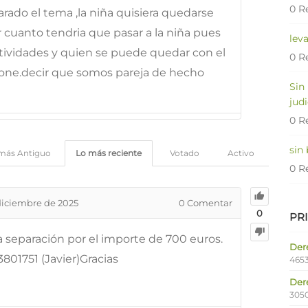
0 R
rado el tema ,la niña quisiera quedarse
 cuanto tendria que pasar a la niña pues
lev
ividades y quien se puede quedar con el
0 R
cione.decir que somos pareja de hecho
Sin
judi
0 R
sin
más Antiguo
Lo más reciente
Votado
Activo
0 R
diciembre de 2025
0
Comentar
0
PR
 separación por el importe de 700 euros.
Dere
801751 (Javier)Gracias
4653
Der
305