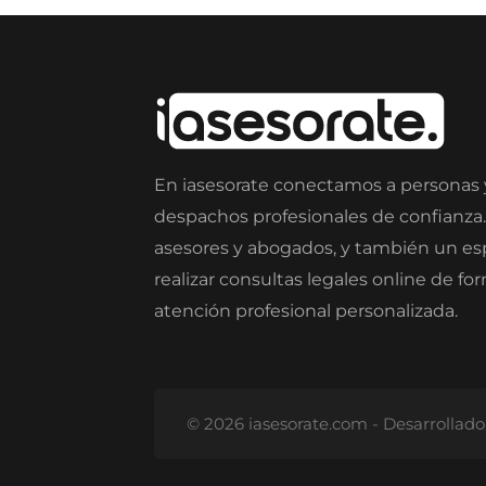
En iasesorate conectamos a personas
despachos profesionales de confianza
asesores y abogados, y también un e
realizar consultas legales online de fo
atención profesional personalizada.
© 2026 iasesorate.com - Desarrollad