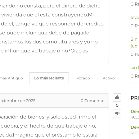
0 R
arido no consta, pero el dinero de dicho
a vivienda que él está construyendo.Mi
lev
o de él, tengo yo que responder del crédito
0 R
 se pude incluir que debe de pagarlo
Sin
 constamos los dos como titulares y yo no
judi
 influir que yo trabaje o no?Gracias
0 R
sin
0 R
más Antiguo
Lo más reciente
Votado
Activo
PR
diciembre de 2025
0
Comentar
0
Dere
aración de bienes, y solo,usted firmo el
4653
deudora, y el hecho de que trabaje o no,
Der
305
deuda.Imagino que el préstamo lo estará