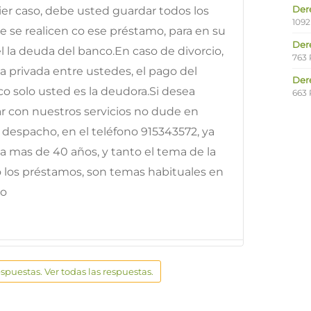
Der
er caso, debe usted guardar todos los
1092
 se realicen co ese préstamo, para en su
Der
l la deuda del banco.En caso de divorcio,
763 
 privada entre ustedes, el pago del
Der
o solo usted es la deudora.Si desea
663 
ar con nuestros servicios no dude en
despacho, en el teléfono 915343572, ya
ia mas de 40 años, y tanto el tema de la
 los préstamos, son temas habituales en
do
espuestas. Ver todas las respuestas.