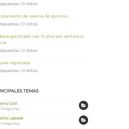
espuestas
|
0 Votos
antamiento de reserva de dominio
espuestas
|
0 Votos
 base geristrada casi 12 años por sentencia
cial
espuestas
|
0 Votos
 base registrada
espuestas
|
0 Votos
INCIPALES TEMAS
cho Civil
 Preguntas
echo Laboral
0 Preguntas