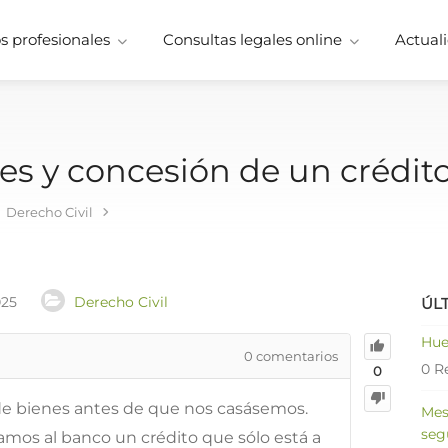
 profesionales
Consultas legales online
Actuali
es y concesión de un crédi
Derecho Civil
025
Derecho Civil
ÚL
Hue
0
comentarios
0 R
0
de bienes antes de que nos casásemos.
Mes
seg
amos al banco un crédito que sólo está a