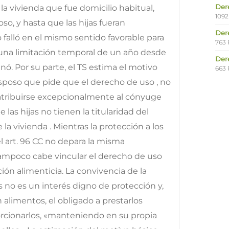
Der
la vivienda que fue domicilio habitual,
1092
so, y hasta que las hijas fueran
Der
falló en el mismo sentido favorable para
763 
jó una limitación temporal de un año desde
Der
inó. Por su parte, el TS estima el motivo
663 
esposo que pide que el derecho de uso , no
atribuirse excepcionalmente al cónyuge
e las hijas no tienen la titularidad del
a vivienda . Mientras la protección a los
l art. 96 CC no depara la misma
Tampoco cabe vincular el derecho de uso
ción alimenticia. La convivencia de la
 no es un interés digno de protección y,
 alimentos, el obligado a prestarlos
rcionarlos, «manteniendo en su propia