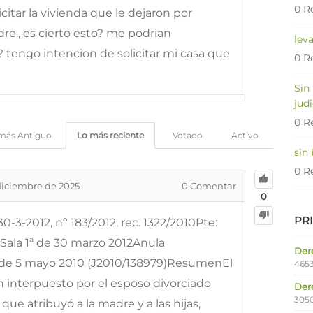
0 R
icitar la vivienda que le dejaron por
adre., es cierto esto? me podrian
lev
 tengo intencion de solicitar mi casa que
0 R
Sin
judi
0 R
más Antiguo
Lo más reciente
Votado
Activo
sin
0 R
diciembre de 2025
0
Comentar
0
PR
0-3-2012, nº 183/2012, rec. 1322/2010Pte:
Sala 1ª de 30 marzo 2012Anula
Dere
 de 5 mayo 2010 (J2010/138979)ResumenEl
4653
ón interpuesto por el esposo divorciado
Der
305
que atribuyó a la madre y a las hijas,