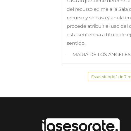
casa al que tiene derecho a
del recurso exime a la Sala
recurso y se casa y anula e
procede atribuir el uso del 
esta sentencia a título de 
sentido.
— MARIA DE LOS ANGELES
Estas viendo 1 de 7 r