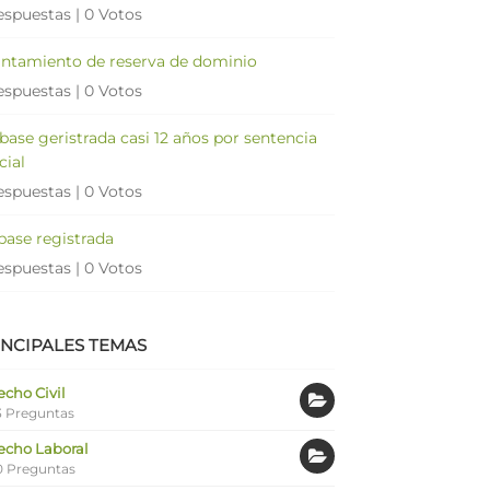
espuestas
|
0 Votos
antamiento de reserva de dominio
espuestas
|
0 Votos
 base geristrada casi 12 años por sentencia
cial
espuestas
|
0 Votos
 base registrada
espuestas
|
0 Votos
INCIPALES TEMAS
cho Civil
 Preguntas
echo Laboral
0 Preguntas