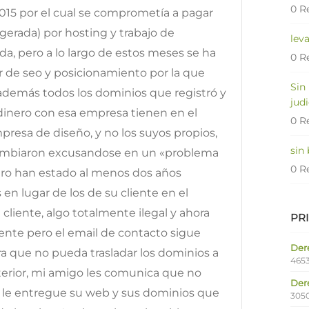
0 R
2015 por el cual se comprometía a pagar
gerada) por hosting y trabajo de
lev
a, pero a lo largo de estos meses se ha
0 R
r de seo y posicionamiento por la que
Sin
además todos los dominios que registró y
judi
dinero con esa empresa tienen en el
0 R
mpresa de diseño, y no los suyos propios,
sin
 cambiaron excusandose en un «problema
0 R
ero han estado al menos dos años
en lugar de los de su cliente en el
 cliente, algo totalmente ilegal y ahora
PR
iente pero el email de contacto sigue
Dere
ra que no pueda trasladar los dominios a
4653
terior, mi amigo les comunica que no
Der
ue le entregue su web y sus dominios que
305