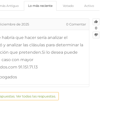
más Antiguo
Lo más reciente
Votado
Activo
diciembre de 2025
0
Comentar
0
habría que hacer sería analizar el
y analizar las clásulas para determinar la
ación que pretenden.Si lo desea puede
u caso con mayor
s.com 91.151.71.13
Abogados
espuestas. Ver todas las respuestas.