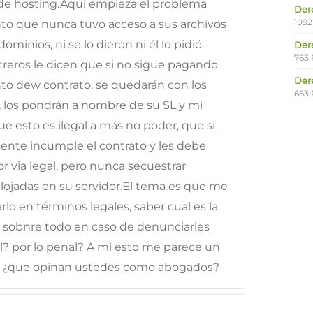
a de hosting.Aqui empieza el problema
Der
1092
nto que nunca tuvo acceso a sus archivos
ominios, ni se lo dieron ni él lo pidió.
Der
763 
reros le dicen que si no sigue pagando
Der
to dew contrato, se quedarán con los
663 
, los pondrán a nombre de su SL y mi
e esto es ilegal a más no poder, que si
iente incumple el contrato y les debe
r via legal, pero nunca secuestrar
lojadas en su servidor.El tema es que me
lo en términos legales, saber cual es la
y sobnre todo en caso de denunciarles
vil? por lo penal? A mi esto me parece un
es ¿que opinan ustedes como abogados?