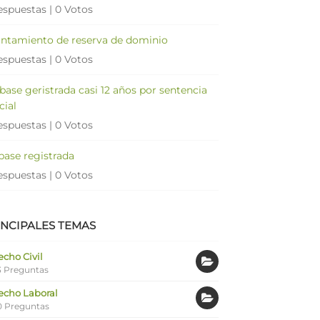
espuestas
|
0 Votos
antamiento de reserva de dominio
espuestas
|
0 Votos
 base geristrada casi 12 años por sentencia
cial
espuestas
|
0 Votos
 base registrada
espuestas
|
0 Votos
INCIPALES TEMAS
cho Civil
 Preguntas
echo Laboral
0 Preguntas