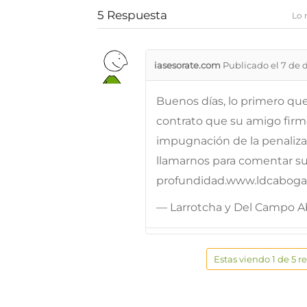
5
Respuesta
Lo 
iasesorate.com
Publicado el 7 de 
Buenos días, lo primero que 
contrato que su amigo firmó 
impugnación de la penaliz
llamarnos para comentar s
profundidad.www.ldcabogado
— Larrotcha y Del Campo 
Estas viendo 1 de 5 r