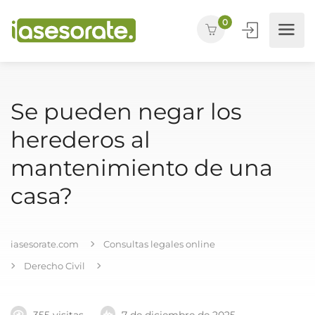
0
Se pueden negar los
herederos al
mantenimiento de una
casa?
iasesorate.com
Consultas legales online
Derecho Civil