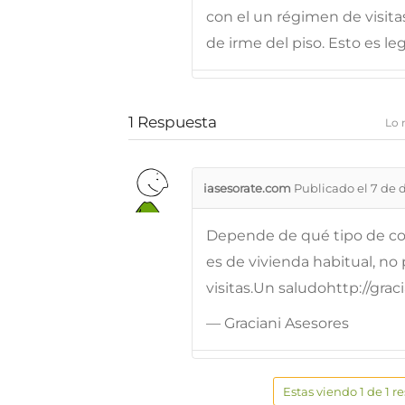
con el un régimen de visitas
de irme del piso. Esto es le
1
Respuesta
Lo 
iasesorate.com
Publicado el 7 de 
Depende de qué tipo de con
es de vivienda habitual, n
visitas.Un saludohttp://gra
— Graciani Asesores
Estas viendo 1 de 1 r