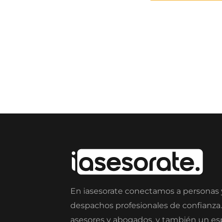
En iasesorate conectamos a personas
despachos profesionales de confianza
asesores y abogados, y también un e