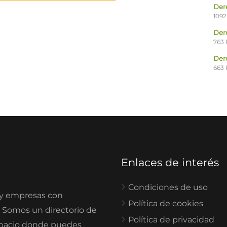
Der
1092
Der
763 
Der
663 
Enlaces de interés
Condiciones de uso
 y empresas con
Política de cookies
. Somos un directorio de
Política de privacidad
spacio donde puedes