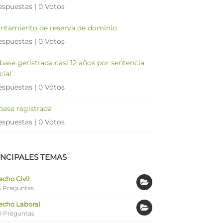
espuestas
|
0 Votos
antamiento de reserva de dominio
espuestas
|
0 Votos
 base geristrada casi 12 años por sentencia
cial
espuestas
|
0 Votos
 base registrada
espuestas
|
0 Votos
INCIPALES TEMAS
cho Civil
 Preguntas
echo Laboral
0 Preguntas