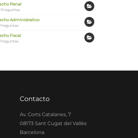
echo Penal
 Preguntas
echo Administrativo
Preguntas
echo Fiscal
Preguntas
Contacto
Av. Corts Catalanes, 7
08173 Sant Cugat del Vallès
Barcelona