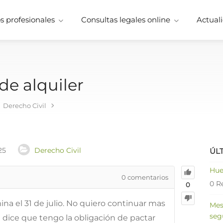
 profesionales
Consultas legales online
Actuali
de alquiler
Derecho Civil
25
Derecho Civil
ÚL
Hue
0
comentarios
0 R
0
ina el 31 de julio. No quiero continuar mas
Mes
seg
e dice que tengo la obligación de pactar