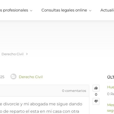
 profesionales
Consultas legales online
Actuali
Derecho Civil
025
Derecho Civil
ÚL
Hue
0
comentarios
0 R
0
 divorcie y mi abogada me sigue dando
Mes
seg
io de reparto el esta en mi casa con otra