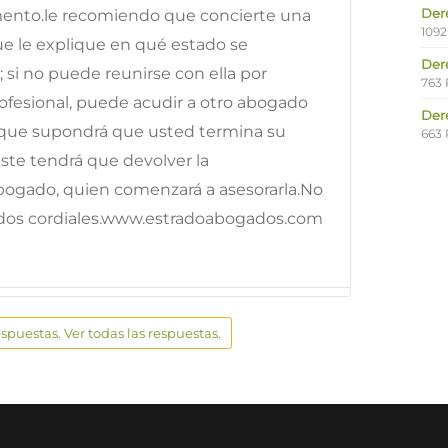
Der
ento.le recomiendo que concierte una
1092
ue le explique en qué estado se
Der
 si no puede reunirse con ella por
763 
ofesional, puede acudir a otro abogado
Der
lo que supondrá que usted termina su
663 
ste tendrá que devolver la
ogado, quien comenzará a asesorarla.No
dos cordiales.www.estradoabogados.com
espuestas. Ver todas las respuestas.