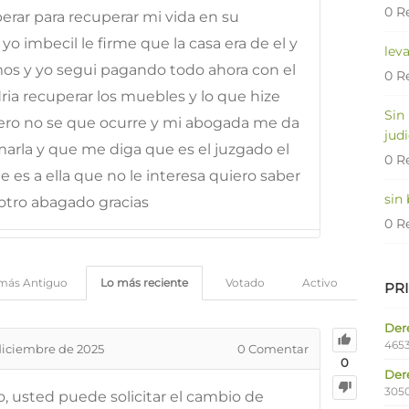
0 R
rar para recuperar mi vida en su
 imbecil le firme que la casa era de el y
lev
mos y yo segui pagando todo ahora con el
0 R
ia recuperar los muebles y lo que hize
Sin
ero no se que ocurre y mi abogada me da
judi
marla y que me diga que es el juzgado el
0 R
e es a ella que no le interesa quiero saber
sin
 otro abagado gracias
0 R
más Antiguo
Lo más reciente
Votado
Activo
PR
Dere
4653
diciembre de 2025
0
Comentar
0
Der
305
, usted puede solicitar el cambio de