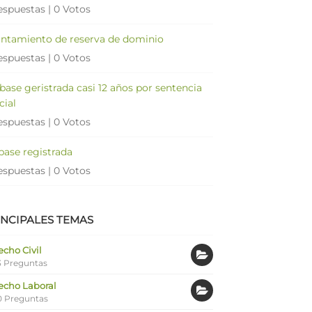
espuestas
|
0 Votos
antamiento de reserva de dominio
espuestas
|
0 Votos
 base geristrada casi 12 años por sentencia
cial
espuestas
|
0 Votos
 base registrada
espuestas
|
0 Votos
INCIPALES TEMAS
cho Civil
 Preguntas
echo Laboral
0 Preguntas