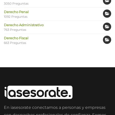
3050 Preguntas
Derecho Penal
1092 Preguntas
Derecho Administrativo
763 Preguntas
Derecho Fiscal
663 Preguntas
En iasesorate conectamos a personas y empresas
con despachos profesionales de confianza. Somos