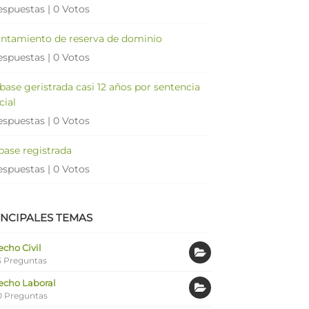
espuestas
|
0 Votos
antamiento de reserva de dominio
espuestas
|
0 Votos
 base geristrada casi 12 años por sentencia
cial
espuestas
|
0 Votos
 base registrada
espuestas
|
0 Votos
INCIPALES TEMAS
cho Civil
 Preguntas
echo Laboral
0 Preguntas