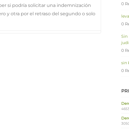
0 R
ber si podría solicitar una indemnización
ro y otra por el retraso del segundo o solo
lev
0 R
Sin
judi
0 R
sin
0 R
PR
Dere
4653
Der
305