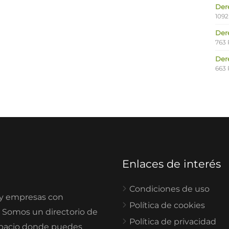
Der
1092
Der
763 
Der
663 
Enlaces de interés
Condiciones de uso
 y empresas con
Política de cookies
. Somos un directorio de
Política de privacidad
spacio donde puedes