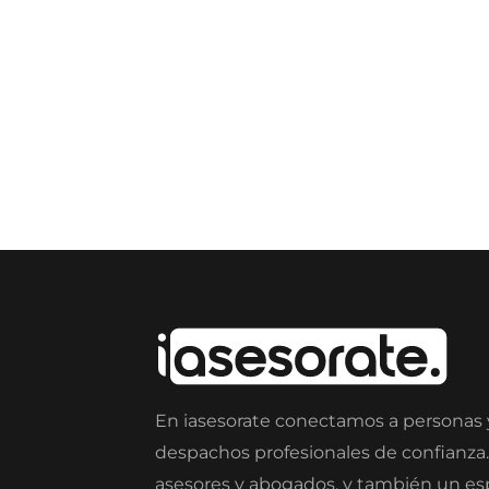
En iasesorate conectamos a personas
despachos profesionales de confianza
asesores y abogados, y también un e