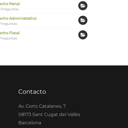
echo Penal
 Preguntas
echo Administrativo
Preguntas
echo Fiscal
Preguntas
Contacto
Av. Corts Catalanes, 7
08173 Sant Cugat del Vallès
Barcelona