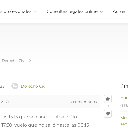
 profesionales
Consultas legales online
Actuali
Derecho Civil
025
Derecho Civil
ÚL
Hue
 2021
0
comentarios
0 R
0
as 15:15 que se canceló al salir. Nos
Mes
seg
17:30, vuelo que no salió hasta las 00:15