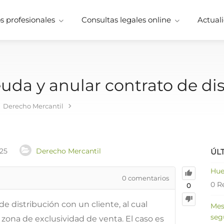
 profesionales
Consultas legales online
Actuali
da y anular contrato de dis
Derecho Mercantil
025
Derecho Mercantil
ÚL
Hue
0
comentarios
0 R
0
e distribución con un cliente, al cual
Mes
seg
zona de exclusividad de venta. El caso es