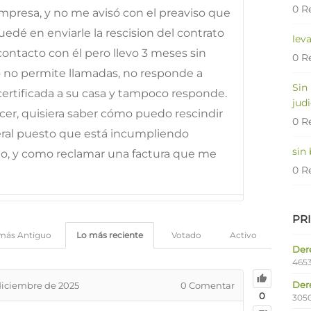
0 R
mpresa, y no me avisó con el preaviso que
uedé en enviarle la rescision del contrato
lev
ontacto con él pero llevo 3 meses sin
0 R
o no permite llamadas, no responde a
Sin
certificada a su casa y tampoco responde.
judi
cer, quisiera saber cómo puedo rescindir
0 R
teral puesto que está incumpliendo
sin
o, y como reclamar una factura que me
0 R
PR
más Antiguo
Lo más reciente
Votado
Activo
Dere
4653
Der
diciembre de 2025
0
Comentar
0
305