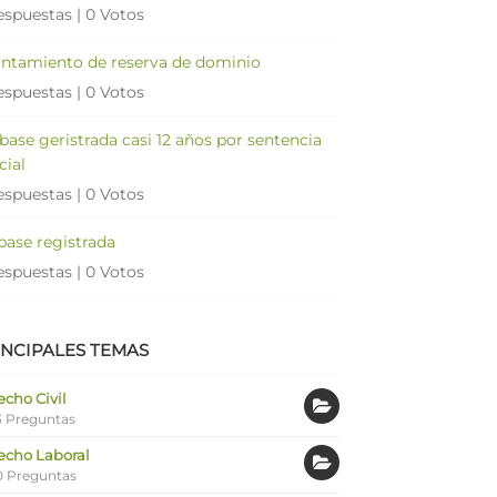
espuestas
|
0 Votos
antamiento de reserva de dominio
espuestas
|
0 Votos
 base geristrada casi 12 años por sentencia
cial
espuestas
|
0 Votos
 base registrada
espuestas
|
0 Votos
INCIPALES TEMAS
cho Civil
 Preguntas
echo Laboral
0 Preguntas