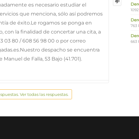
Der
uadamente es necesario estudiar el
1092
servicios que menciona, sólo así podremos
Der
antía de éxito.Le rogamos se ponga en
763 
 con la finalidad de concertar una cita, a
Der
13 03 80 / 608 56 98 00 o por correo
663 
ogadas.es.Nuestro despacho se encuentra
 Manuel de Falla, 53 Bajo (41.701).
espuestas. Ver todas las respuestas.