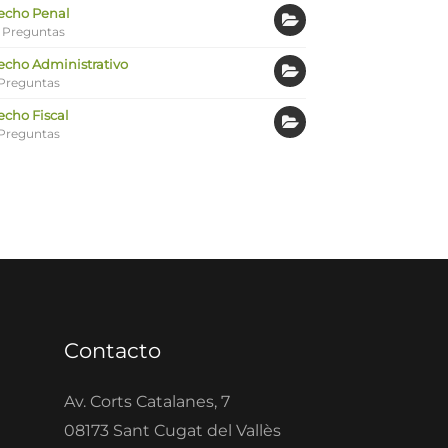
echo Penal
 Preguntas
echo Administrativo
Preguntas
echo Fiscal
Preguntas
Contacto
Av. Corts Catalanes, 7
08173 Sant Cugat del Vallès