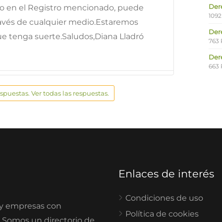
Der
ado en el Registro mencionado, puede
1092
ravés de cualquier medio.Estaremos
Der
e tenga suerte.Saludos,Diana Lladró
763 
Der
663 
espuestas. Ver todas las respuestas.
Enlaces de interés
Condiciones de uso
 y empresas con
Política de cookies
. Somos un directorio de