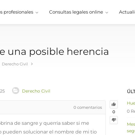
 profesionales
Consultas legales online
Actuali
re una posible herencia
Derecho Civil
025
Derecho Civil
ÚL
Hue
0
comentarios
0 R
0
obrina de sangre y querria saber si me
Mes
seg
lo pueden solucionar el nombre de mi tio