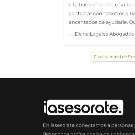
cita tras conocer el result
contactar con nosotros a t
encantados de ayudarle. Qu
— Diana Legales Abogados
Estas viendo 1 de 5 r
En iasesorate conectamos a personas
despachos profesionales de confianza