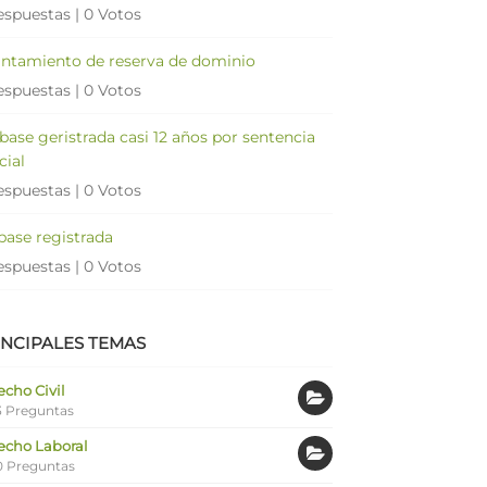
espuestas
|
0 Votos
antamiento de reserva de dominio
espuestas
|
0 Votos
 base geristrada casi 12 años por sentencia
cial
espuestas
|
0 Votos
 base registrada
espuestas
|
0 Votos
INCIPALES TEMAS
cho Civil
 Preguntas
echo Laboral
0 Preguntas