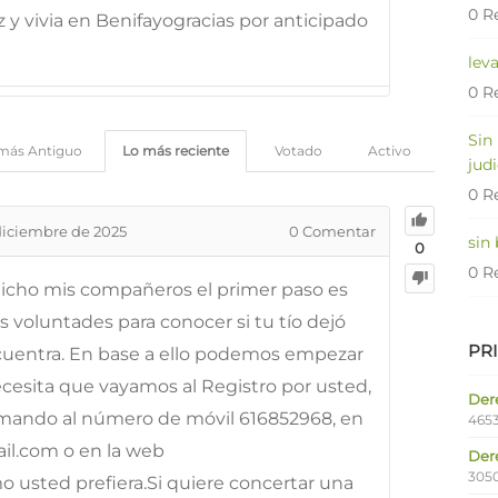
0 R
y vivia en Benifayogracias por anticipado
lev
0 R
Sin
más Antiguo
Lo más reciente
Votado
Activo
judi
0 R
diciembre de 2025
0
Comentar
sin
0
0 R
icho mis compañeros el primer paso es
s voluntades para conocer si tu tío dejó
PR
uentra. En base a ello podemos empezar
necesita que vayamos al Registro por usted,
Dere
amando al número de móvil 616852968, en
4653
il.com o en la web
Der
305
usted prefiera.Si quiere concertar una