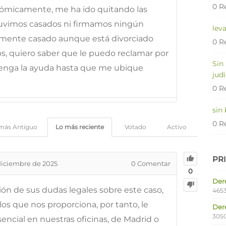
0 R
nómicamente, me ha ido quitando las
tuvimos casados ni firmamos ningún
lev
almente casado aunque está divorciado
0 R
, quiero saber que le puedo reclamar por
Sin
enga la ayuda hasta que me ubique
judi
0 R
sin
0 R
más Antiguo
Lo más reciente
Votado
Activo
PR
diciembre de 2025
0
Comentar
0
Dere
ción de sus dudas legales sobre este caso,
4653
os que nos proporciona, por tanto, le
Der
305
ncial en nuestras oficinas, de Madrid o