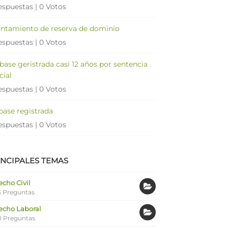
espuestas
|
0 Votos
antamiento de reserva de dominio
espuestas
|
0 Votos
 base geristrada casi 12 años por sentencia
cial
espuestas
|
0 Votos
 base registrada
espuestas
|
0 Votos
INCIPALES TEMAS
cho Civil
 Preguntas
echo Laboral
0 Preguntas