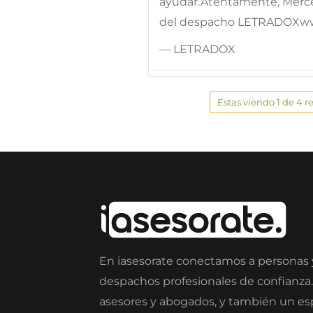
ayudar.Atentamente, Merc
del despacho LETRADOXw
— LETRADOX
Estas viendo 1 de 4 r
En iasesorate conectamos a personas
despachos profesionales de confianza
asesores y abogados, y también un e