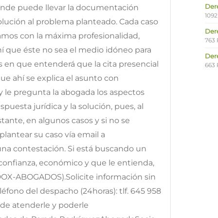
Der
onde puede llevar la documentación
1092
solución al problema planteado. Cada caso
Der
tamos con la máxima profesionalidad,
763 
ahí que éste no sea el medio idóneo para
Der
os en que entenderá que la cita presencial
663 
e ahí se explica el asunto con
y le pregunta la abogada los aspectos
puesta jurídica y la solución, pues, al
ante, en algunos casos y si no se
lantear su caso vía email a
 una contestación. Si está buscando un
onfianza, económico y que le entienda,
DOX-ABOGADOS).Solicite información sin
fono del despacho (24horas): tlf. 645 958
e atenderle y poderle