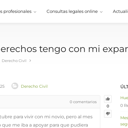
 profesionales
Consultas legales online
Actuali
derechos tengo con mi expar
Derecho Civil
025
Derecho Civil
ÚL
Hue
0
comentarios
0 R
0
tubre para vivir con mi novio, pero al mes
Mes
seg
 que me iba a apoyar para que pudiera