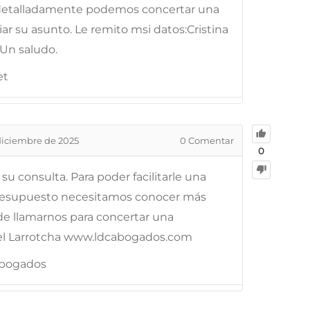
 detalladamente podemos concertar una
ar su asunto. Le remito msi datos:Cristina
.Un saludo.
et
diciembre de 2025
0
Comentar
0
su consulta. Para poder facilitarle una
presupuesto necesitamos conocer más
de llamarnos para concertar una
el Larrotcha www.ldcabogados.com
Abogados