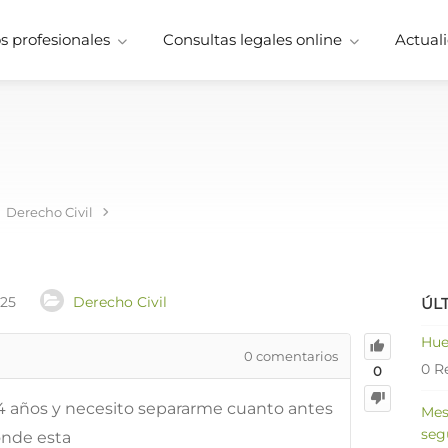
 profesionales
Consultas legales online
Actuali
Derecho Civil
025
Derecho Civil
ÚL
Hue
0
comentarios
0 R
0
4 años y necesito separarme cuanto antes
Mes
seg
onde esta