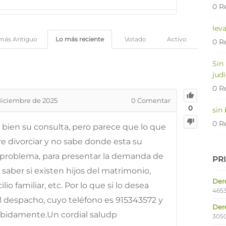
0 R
lev
más Antiguo
Lo más reciente
Votado
Activo
0 R
Sin
judi
0 R
diciembre de 2025
0
Comentar
0
sin
0 R
bien su consulta, pero parece que lo que
re divorciar y no sabe donde esta su
e problema, para presentar la demanda de
PR
saber si existen hijos del matrimonio,
Dere
lio familiar, etc. Por lo que si lo desea
4653
 despacho, cuyo teléfono es 915343572 y
Der
ebidamente.Un cordial saludp
305