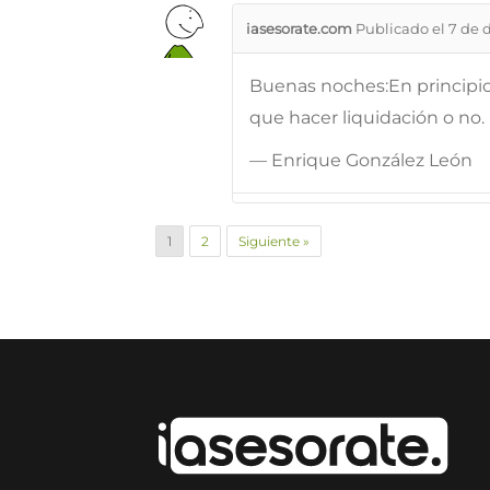
iasesorate.com
Publicado el 7 de 
Buenas noches:En principio
que hacer liquidación o no.
— Enrique González León
1
2
Siguiente »