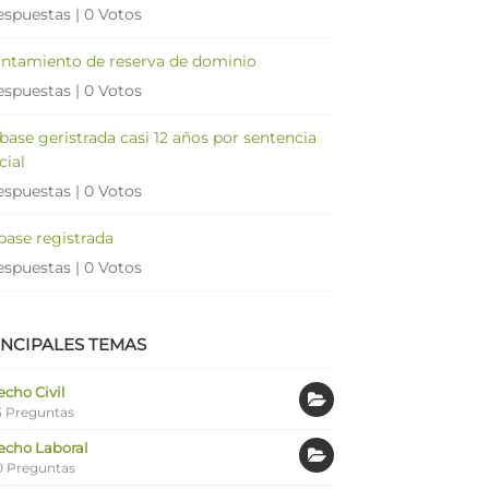
espuestas
|
0 Votos
antamiento de reserva de dominio
espuestas
|
0 Votos
 base geristrada casi 12 años por sentencia
cial
espuestas
|
0 Votos
 base registrada
espuestas
|
0 Votos
INCIPALES TEMAS
cho Civil
 Preguntas
echo Laboral
0 Preguntas