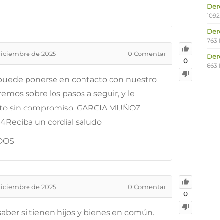
Der
1092
Der
763 
diciembre de 2025
0
Comentar
Der
0
663 
, puede ponerse en contacto con nuestro
mos sobre los pasos a seguir, y le
sto sin compromiso. GARCIA MUÑOZ
4Reciba un cordial saludo
DOS
diciembre de 2025
0
Comentar
0
aber si tienen hijos y bienes en común.