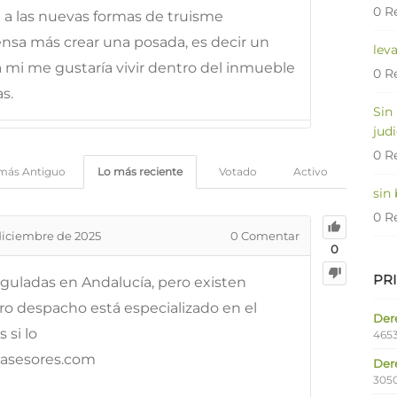
0 R
me a las nuevas formas de truisme
ensa más crear una posada, es decir un
lev
 mi me gustaría vivir dentro del inmueble
0 R
s.
Sin
judi
0 R
más Antiguo
Lo más reciente
Votado
Activo
sin
0 R
diciembre de 2025
0
Comentar
0
PR
guladas en Andalucía, pero existen
ro despacho está especializado en el
Dere
 si lo
4653
iasesores.com
Der
305