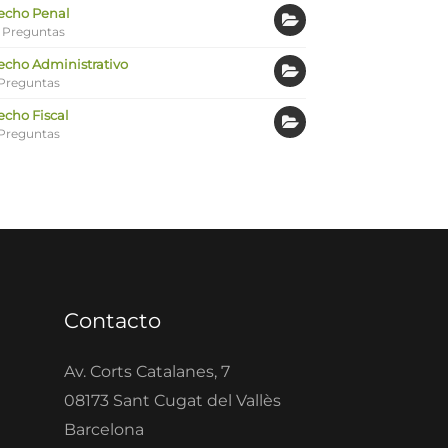
echo Penal
 Preguntas
echo Administrativo
Preguntas
echo Fiscal
Preguntas
Contacto
Av. Corts Catalanes, 7
08173 Sant Cugat del Vallès
Barcelona