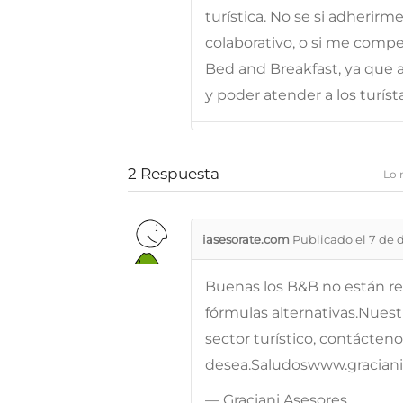
turística. No se si adherir
colaborativo, o si me comp
Bed and Breakfast, ya que a
y poder atender a los turísta
2
Respuesta
Lo 
iasesorate.com
Publicado el 7 de 
Buenas los B&B no están re
fórmulas alternativas.Nuest
sector turístico, contáctenos
desea.Saludoswww.gracian
— Graciani Asesores