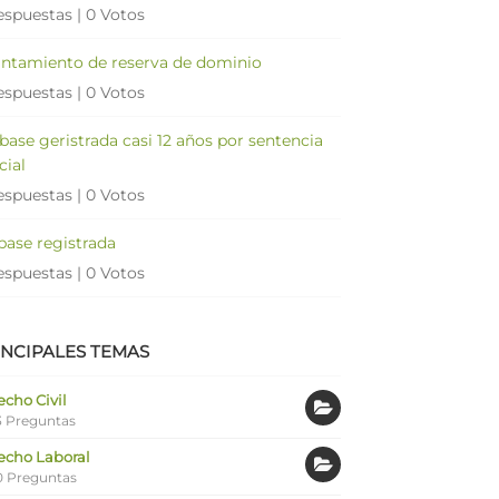
espuestas
|
0 Votos
antamiento de reserva de dominio
espuestas
|
0 Votos
 base geristrada casi 12 años por sentencia
cial
espuestas
|
0 Votos
 base registrada
espuestas
|
0 Votos
INCIPALES TEMAS
cho Civil
 Preguntas
echo Laboral
0 Preguntas