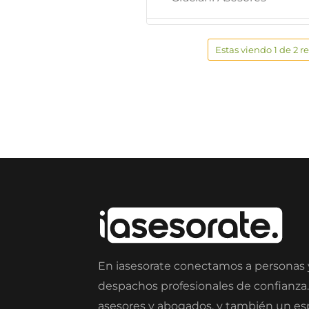
Estas viendo 1 de 2 r
En iasesorate conectamos a personas
despachos profesionales de confianza
asesores y abogados, y también un e