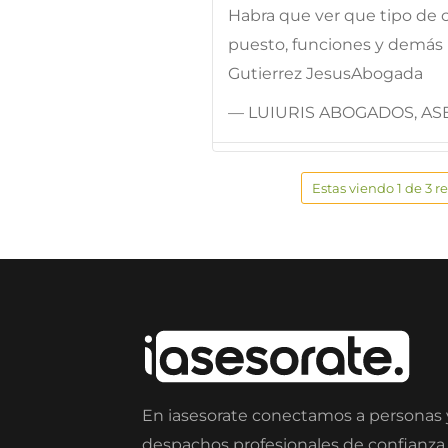
Habra que ver que tipo de 
puesto, funciones y demás 
Gutierrez JesusAbogada
— LUIURIS ABOGADOS, ASE
Estas viendo 1 de 3 r
En iasesorate conectamos a personas
despachos profesionales de confianza