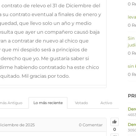
0 R
ontrato de relevo el 31 de Diciembre del
a su contrato eventual a finales de enero y
lev
iguedad, que llevo solo un año y medio
0 R
 Resulta que ayer un compañero causó baja
Sin
an a contratar de nuevo al chico que
judi
y que mi despido será a principios de
0 R
 derecho que yo. Me gustaría saber si
sin
irme habiendo contratado ha este chico
0 R
iquitado. Mil gracias por todo.
PR
más Antiguo
Lo más reciente
Votado
Activo
Dere
4653
Der
diciembre de 2025
0
Comentar
0
305