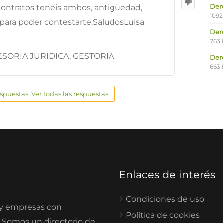
Der
contratos teneis ambos, antigüedad,
1092
para poder contestarte.SaludosLuisa
Der
763 
SORIA JURIDICA, GESTORIA
Der
663 
espuestas. Ver todas las respuestas.
Enlaces de interés
Condiciones de uso
 y empresas con
Política de cookies
. Somos un directorio de