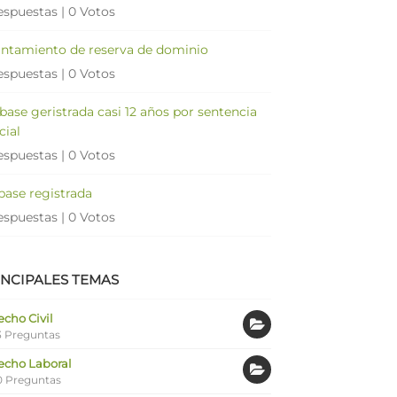
espuestas
|
0 Votos
antamiento de reserva de dominio
espuestas
|
0 Votos
 base geristrada casi 12 años por sentencia
cial
espuestas
|
0 Votos
 base registrada
espuestas
|
0 Votos
INCIPALES TEMAS
cho Civil
 Preguntas
echo Laboral
0 Preguntas