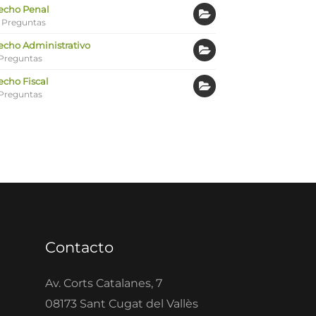
echo Penal
 Preguntas
echo Administrativo
Preguntas
echo Fiscal
Preguntas
Contacto
Av. Corts Catalanes, 7
08173 Sant Cugat del Vallès